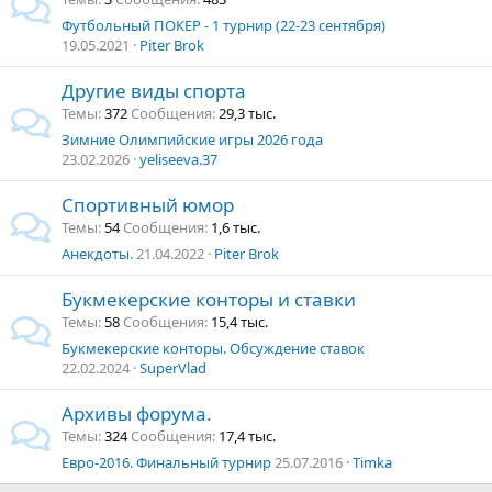
Футбольный ПОКЕР - 1 турнир (22-23 сентября)
19.05.2021
Piter Brok
Другие виды спорта
Темы
372
Сообщения
29,3 тыс.
Зимние Олимпийские игры 2026 года
23.02.2026
yeliseeva.37
Спортивный юмор
Темы
54
Сообщения
1,6 тыс.
Анекдоты.
21.04.2022
Piter Brok
Букмекерские конторы и ставки
Темы
58
Сообщения
15,4 тыс.
Букмекерские конторы. Обсуждение ставок
22.02.2024
SuperVlad
Архивы форума.
Темы
324
Сообщения
17,4 тыс.
Евро-2016. Финальный турнир
25.07.2016
Timka