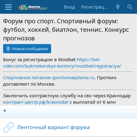
Вход
Регистрация
Форум про спорт. Спортивный форум:
футбол, хоккей, биатлон, теннис. Конкурс
прогнозов
Новые сообщения
Бонус за регистрацию в Mostbet
https://bet-
rider.com/bukmekerskye-kontory/mostbet/registraciya/
Спортивное питание sportivnoepitanie.ru
. Протеин
доставляют по Москве.
Заключить контрактную службу на сво через Краснодар
контракт-центр.рф/krasnodar
с выплатой от 6 млн
*
Ленточный вариант форума