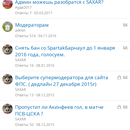
Админ можешь разобратся с SAXAR?
Ауди2017
Ответы
7
05.03.2017
Модераторам
п
admin
Ответы
514
04.11.2016
р
о
Снять бан со SpartakБарнаул до 1 января
с
п
2016 года, голосуем.
р
SAXAR
о
Ответы
16
08.01.2016
с
З
Выберите супермодератора для сайта
а
п
ФПС. ( дедлайн 27 декабря 2015г)
к
р
SAXAR
р
о
Ответы
13
08.12.2015
ы
с
З
Пропустит ли Акинфеев гол, в матче
т
а
п
ПСВ-ЦСКА ?
о
к
р
SAXAR
р
о
Ответы
50
08.12.2015