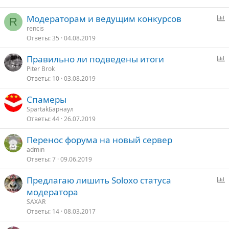
с
Модераторам и ведущим конкурсов
R
п
rencis
Ответы
35
04.08.2019
р
о
Правильно ли подведены итоги
с
п
Piter Brok
Ответы
10
03.08.2019
р
о
Спамеры
с
SpartakБарнаул
Ответы
44
26.07.2019
Перенос форума на новый сервер
admin
Ответы
7
09.06.2019
Предлагаю лишить Soloxo статуса
п
модератора
р
SAXAR
о
Ответы
14
08.03.2017
с