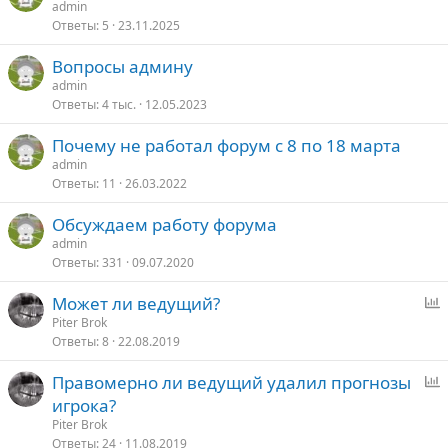
admin
Ответы
5
23.11.2025
Вопросы админу
admin
Ответы
4 тыс.
12.05.2023
Почему не работал форум с 8 по 18 марта
admin
Ответы
11
26.03.2022
Обсуждаем работу форума
admin
Ответы
331
09.07.2020
Может ли ведущий?
п
Piter Brok
Ответы
8
22.08.2019
р
о
Правомерно ли ведущий удалил прогнозы
с
п
игрока?
р
Piter Brok
о
Ответы
24
11.08.2019