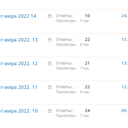
к
р
З
т мира 2022 14
ы
Ответы
10
24
а
Просмотры
5 тыс.
т
к
о
р
З
 мира 2022. 13
ы
Ответы
22
15
а
Просмотры
6 тыс.
т
к
о
р
З
 мира 2022. 12
ы
Ответы
21
13
а
Просмотры
7 тыс.
т
к
о
р
З
 мира 2022. 11
ы
Ответы
22
12
а
Просмотры
6 тыс.
т
к
о
р
З
 мира 2022. 10
ы
Ответы
24
09
а
Просмотры
7 тыс.
т
к
о