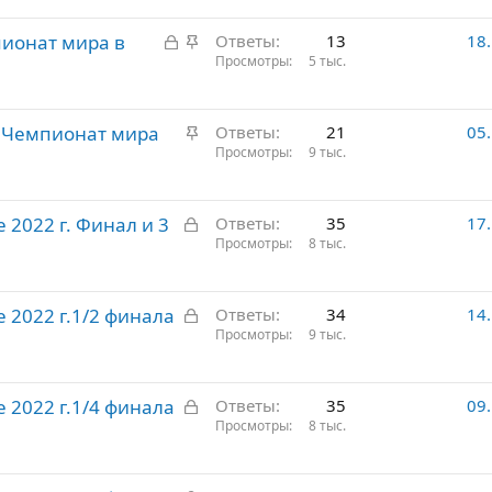
р
З
З
пионат мира в
е
Ответы
13
18
а
а
Просмотры
5 тыс.
п
к
к
л
р
р
е
З
я Чемпионат мира
ы
е
Ответы
21
05
н
а
Просмотры
9 тыс.
т
п
о
к
о
л
р
е
З
 2022 г. Финал и 3
е
Ответы
35
17
н
а
Просмотры
8 тыс.
п
о
к
л
р
е
З
 2022 г.1/2 финала
ы
Ответы
34
14
н
а
Просмотры
9 тыс.
т
о
к
о
р
З
 2022 г.1/4 финала
ы
Ответы
35
09
а
Просмотры
8 тыс.
т
к
о
р