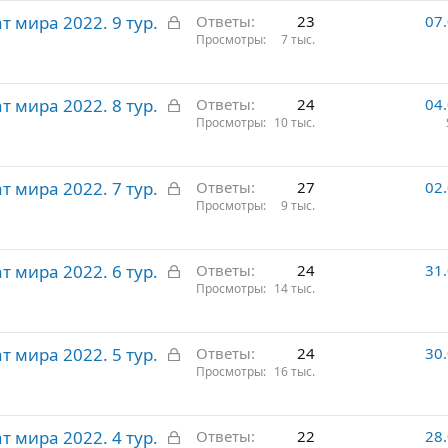
р
З
 мира 2022. 9 тур.
ы
Ответы
23
07
а
Просмотры
7 тыс.
т
к
о
р
З
 мира 2022. 8 тур.
ы
Ответы
24
04
а
Просмотры
10 тыс.
т
к
о
р
З
 мира 2022. 7 тур.
ы
Ответы
27
02
а
Просмотры
9 тыс.
т
к
о
р
З
 мира 2022. 6 тур.
ы
Ответы
24
31
а
Просмотры
14 тыс.
т
к
о
р
З
 мира 2022. 5 тур.
ы
Ответы
24
30
а
Просмотры
16 тыс.
т
к
о
р
З
 мира 2022. 4 тур.
ы
Ответы
22
28