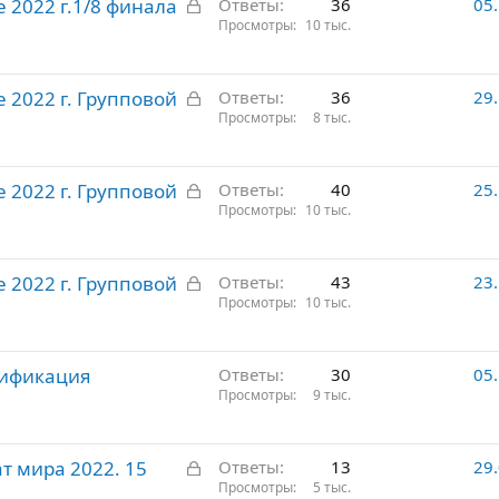
З
 2022 г.1/8 финала
ы
Ответы
36
05
а
Просмотры
10 тыс.
т
к
о
р
З
 2022 г. Групповой
ы
Ответы
36
29
а
Просмотры
8 тыс.
т
к
о
р
З
 2022 г. Групповой
ы
Ответы
40
25
а
Просмотры
10 тыс.
т
к
о
р
З
 2022 г. Групповой
ы
Ответы
43
23
а
Просмотры
10 тыс.
т
к
о
р
лификация
ы
Ответы
30
05
Просмотры
9 тыс.
т
о
З
 мира 2022. 15
Ответы
13
29
а
Просмотры
5 тыс.