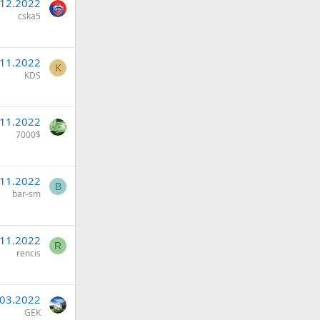
.12.2022
cska5
.11.2022
K
KDS
.11.2022
7000$
.11.2022
B
bar-sm
.11.2022
R
rencis
.03.2022
GEK