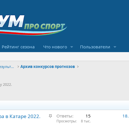
Рейтинг сезона
Что нового
Пользователи
Конкурсы прогнозов и обсуждение результатов
Архив конкурсов прогнозов
 2022.
З
а в Катаре 2022.
Ответы
15
18
а
Просмотры
8 тыс.
к