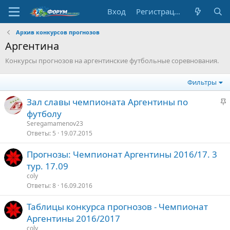
Вход
Регистрация
Архив конкурсов прогнозов
Аргентина
Конкурсы прогнозов на аргентинские футбольные соревнования.
Фильтры
З
Зал славы чемпионата Аргентины по
а
футболу
к
Seregamamenov23
р
Ответы
5
19.07.2015
е
Прогнозы: Чемпионат Аргентины 2016/17. 3
п
тур. 17.09
л
е
coly
Ответы
8
16.09.2016
о
Таблицы конкурса прогнозов - Чемпионат
Аргентины 2016/2017
coly