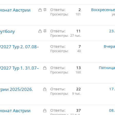
р
З
З
ионат Австрии
е
Ответы
2
Воскресенье
а
а
Просмотры
101
ye
п
к
к
л
р
р
е
З
З
футболу
ы
е
Ответы
11
23
н
а
а
Просмотры
27 тыс.
т
п
о
к
к
о
л
027 Тур 2. 07.08–
Ответы
7
Вчера
р
р
е
Просмотры
40
ы
е
н
т
п
о
о
л
З
027 Тур 1. 31.07–
Ответы
13
Пятница
е
а
Просмотры
160
н
к
о
р
З
трии 2025/2026.
ы
Ответы
22
17
а
Просмотры
9 тыс.
т
к
о
р
З
ионат Австрии
ы
Ответы
37
08
Просмотры
11 тыс.