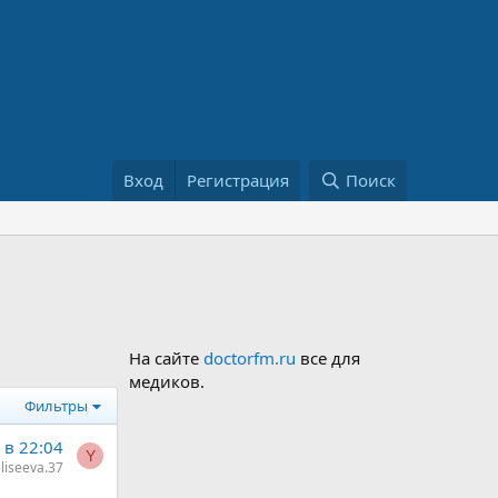
Вход
Регистрация
Поиск
На сайте
doctorfm.ru
все для
медиков.
Фильтры
 в 22:04
Y
liseeva.37