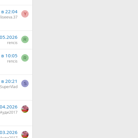
 в 22:04
Y
liseeva.37
.05.2026
R
rencis
 в 10:05
R
rencis
 в 20:21
S
SuperVlad
.04.2026
Ауди2017
.03.2026
Ауди2017