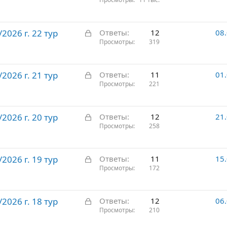
а
т
к
о
р
З
026 г. 22 тур
ы
Ответы
12
08
а
Просмотры
319
т
к
о
р
З
026 г. 21 тур
ы
Ответы
11
01
а
Просмотры
221
т
к
о
р
З
026 г. 20 тур
ы
Ответы
12
21
а
Просмотры
258
т
к
о
р
З
026 г. 19 тур
ы
Ответы
11
15
а
Просмотры
172
т
к
о
р
З
026 г. 18 тур
ы
Ответы
12
06
а
Просмотры
210
т
к
о