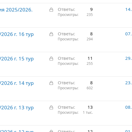
р
З
ия 2025/2026.
ы
Ответы
9
14
а
Просмотры
235
т
к
о
р
З
026 г. 16 тур
ы
Ответы
8
07
а
Просмотры
294
т
к
о
р
З
026 г. 15 тур
ы
Ответы
11
29
а
Просмотры
255
т
к
о
р
З
026 г. 14 тур
ы
Ответы
8
23
а
Просмотры
602
т
к
о
р
З
026 г. 13 тур
ы
Ответы
13
08
а
Просмотры
1 тыс.
т
к
о
р
З
026 г. 12 тур
ы
Ответы
12
01