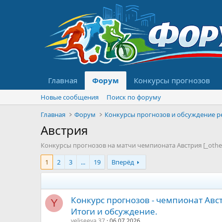
Главная
Форум
Конкурсы прогнозов
Новые сообщения
Поиск по форуму
Главная
Форум
Австрия
Конкурсы прогнозов на матчи чемпионата Австрия [_other
1
2
3
...
19
Вперёд
Конкурс прогнозов - чемпионат Авс
Y
Итоги и обсуждение.
yeliseeva.37
06.07.2026