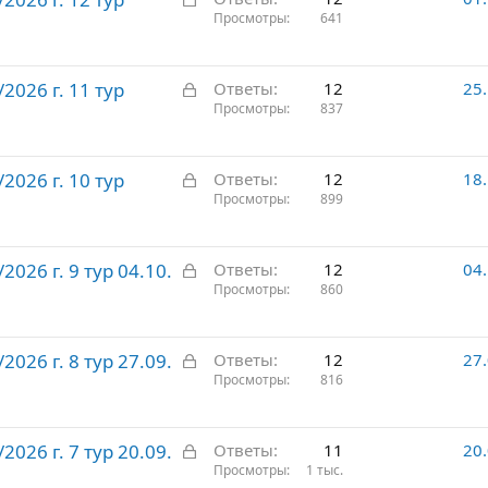
а
Просмотры
641
т
к
о
р
З
026 г. 11 тур
ы
Ответы
12
25
а
Просмотры
837
т
к
о
р
З
026 г. 10 тур
ы
Ответы
12
18
а
Просмотры
899
т
к
о
р
З
026 г. 9 тур 04.10.
ы
Ответы
12
04
а
Просмотры
860
т
к
о
р
З
026 г. 8 тур 27.09.
ы
Ответы
12
27
а
Просмотры
816
т
к
о
р
З
026 г. 7 тур 20.09.
ы
Ответы
11
20
а
Просмотры
1 тыс.
т