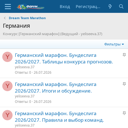
Вход
Регистрация
Dream Team Marathon
Германия
Конкурс [Германский марафон] (Ведущий - yeliseeva.37)
Фильтры
З
Германский марафон. Бундеслига
Y
а
2026/2027. Таблицы конкурса прогнозов.
к
yeliseeva.37
р
Ответы
0
26.07.2026
е
З
Германский марафон. Бундеслига
п
Y
а
2026/2027. Итоги и обсуждение.
л
к
е
yeliseeva.37
р
Ответы
0
26.07.2026
е
о
З
Германский марафон. Бундеслига
п
Y
а
2026/2027. Правила и выбор команд.
л
к
е
yeliseeva.37