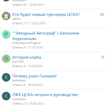
копейкин
Ответы
61
22.08.2016
Кто будет новым тренером ЦСКА?
п
admin
Ответы
111
23.02.2015
р
о
""Звездный Автограф" с Евгением
с
P
Алдониным.
PinkovSportsProgects
Ответы
0
17.10.2014
З
История клуба.
G
а
Gor1645
Ответы
0
16.02.2014
к
р
Почему ушел Газзаев?
К
копейкин
т
Ответы
6
20.08.2013
о
ПФК ЦСКА--игроки и руководство
К
копейкин
Ответы
32
05.05.2012