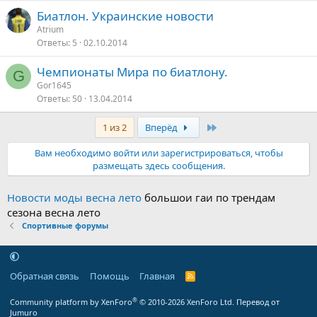
Биатлон. Украинские новости
Atrium
Ответы
5
02.10.2014
Чемпионаты Мира по биатлону.
G
Gor1645
Ответы
50
13.04.2014
Последняя
1 из 2
Вперёд
Вам необходимо войти или зарегистрироваться, чтобы
размещать здесь сообщения.
Новости моды весна лето
большои гаи по трендам
сезона весна лето
Спортивные форумы
Обратная связь
Помощь
Главная
R
S
S
®
Community platform by XenForo
© 2010-2026 XenForo Ltd.
Перевод от
Jumuro