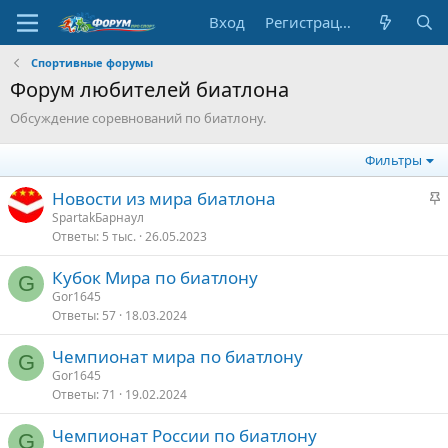
Вход
Регистрация
Спортивные форумы
Форум любителей биатлона
Обсуждение соревнований по биатлону.
Фильтры
З
Новости из мира биатлона
а
SpartakБарнаул
Ответы
5 тыс.
26.05.2023
к
р
Кубок Мира по биатлону
е
G
Gor1645
п
Ответы
57
18.03.2024
л
е
Чемпионат мира по биатлону
G
Gor1645
о
Ответы
71
19.02.2024
Чемпионат России по биатлону
G