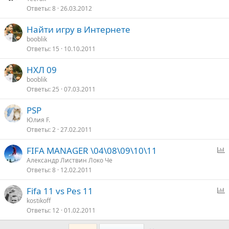
Ответы
8
26.03.2012
Найти игру в Интернете
booblik
Ответы
15
10.10.2011
НХЛ 09
booblik
Ответы
25
07.03.2011
PSP
Юлия F.
Ответы
2
27.02.2011
FIFA MANAGER \04\08\09\10\11
п
Александр Листвин Локо Че
Ответы
8
12.02.2011
р
о
Fifa 11 vs Pes 11
с
п
kostikoff
Ответы
12
01.02.2011
р
о