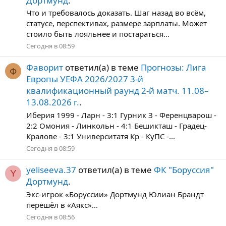
Дортмунд
.
Что и требовалось доказать. Шаг назад во всём,
статусе, перспективах, размере зарплаты. Может
стоило быть лояльнее и постараться...
Сегодня в 08:59
Фаворит
ответил(а) в теме
Прогнозы: Лига
Ф
Европы УЕФА 2026/2027 3-й
квалификационный раунд 2-й матч. 11.08–
13.08.2026 г.
.
Иберия 1999 - Ларн - 3:1 Гурник З - Ференцварош -
2:2 Омония - Линкольн - 4:1 Бешикташ - Градец-
Кралове - 3:1 Университатя Кр - КуПС -...
Сегодня в 08:59
yeliseeva.37
ответил(а) в теме
ФК "Боруссия"
Y
Дортмунд
.
Экс-игрок «Боруссии» Дортмунд Юлиан Брандт
перешёл в «Аякс»...
Сегодня в 08:56