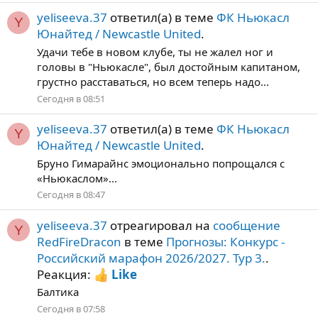
yeliseeva.37
ответил(а) в теме
ФК Ньюкасл
Y
Юнайтед / Newcastle United
.
Удачи тебе в новом клубе, ты не жалел ног и
головы в "Ньюкасле", был достойным капитаном,
грустно расставаться, но всем теперь надо...
Сегодня в 08:51
yeliseeva.37
ответил(а) в теме
ФК Ньюкасл
Y
Юнайтед / Newcastle United
.
Бруно Гимарайнс эмоционально попрощался с
«Ньюкаслом»...
Сегодня в 08:47
yeliseeva.37
отреагировал на
сообщение
Y
RedFireDracon
в теме
Прогнозы: Конкурс -
Российский марафон 2026/2027. Тур 3.
.
Реакция:
Like
Балтика
Сегодня в 07:58