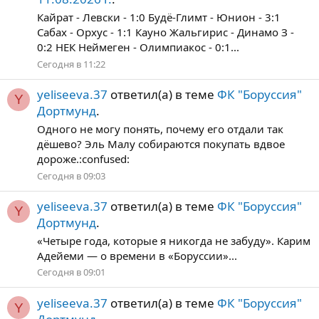
Кайрат - Левски - 1:0 Будё-Глимт - Юнион - 3:1
Сабах - Орхус - 1:1 Кауно Жальгирис - Динамо З -
0:2 НЕК Неймеген - Олимпиакос - 0:1...
Сегодня в 11:22
yeliseeva.37
ответил(а) в теме
ФК "Боруссия"
Y
Дортмунд
.
Одного не могу понять, почему его отдали так
дёшево? Эль Малу собираются покупать вдвое
дороже.:confused:
Сегодня в 09:03
yeliseeva.37
ответил(а) в теме
ФК "Боруссия"
Y
Дортмунд
.
«Четыре года, которые я никогда не забуду». Карим
Адейеми — о времени в «Боруссии»...
Сегодня в 09:01
yeliseeva.37
ответил(а) в теме
ФК "Боруссия"
Y