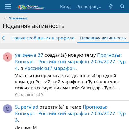
Вход
Регистрация
Что нового
Недавняя активность
ния
Новые сообщения в профиле
Недавняя активность
yeliseeva.37
создал(а) новую тему
Прогнозы:
Y
Конкурс - Российский марафон 2026/2027. Тур
4.
в
Российский марафон
.
Участникам предлагается сделать выбор одной
команды Российский марафон на Тур 4 конкурса
исходя из следующих матчей: Календарь Тур 4...
Сегодня в 14:10
SuperVlad
ответил(а) в теме
Прогнозы:
S
Конкурс - Российский марафон 2026/2027. Тур
3.
.
Динамо М