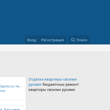
Вход
Регистрация
Поиск
Отделка квартиры своими
руками
бюджетныи ремонт
Fantasy Football на Sports.ru. Чемпионат Турции 2026/2027 г. Суперлига
квартиры своими руками
ncis
Gaming Hub от UEFA. Лига чемпионов 4 в 1.