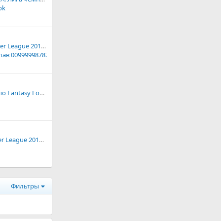
ok
Игра Fantasy Premier League 2013/2014 - Фэнтези футбол Чемпионат Англии
лав 00999998787
Чемпионаты ФПС по Fantasy Football 2019/2020 - Обсуждение
КТФ: Fantasy Premier League 2019/2020. Обсуждение турнира
Фильтры