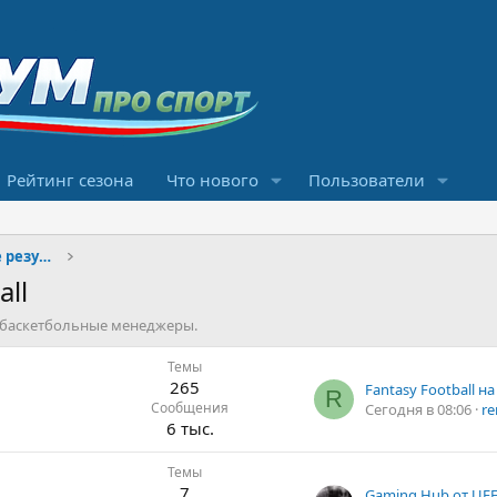
Рейтинг сезона
Что нового
Пользователи
Конкурсы прогнозов и обсуждение результатов
all
 баскетбольные менеджеры.
Темы
265
R
Сообщения
Сегодня в 08:06
re
6 тыс.
Темы
7