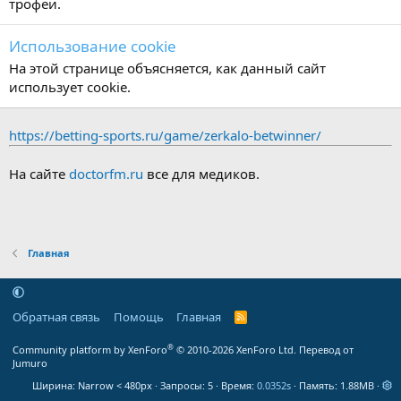
трофеи.
Использование cookie
На этой странице объясняется, как данный сайт
использует cookie.
https://betting-sports.ru/game/zerkalo-betwinner/
На сайте
doctorfm.ru
все для медиков.
Главная
Обратная связь
Помощь
Главная
R
S
S
®
Community platform by XenForo
© 2010-2026 XenForo Ltd.
Перевод от
Jumuro
Ширина
Запросы
5
Время
0.0352s
Память
1.88MB