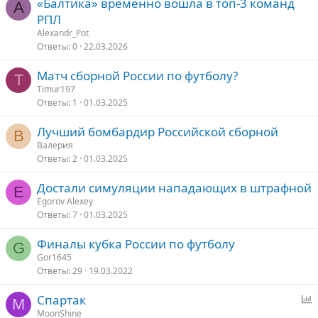
«Балтика» временно вошла в топ-3 команд
A
РПЛ
Alexandr_Pot
Ответы
0
22.03.2026
Матч сборной России по футболу?
T
Timur197
Ответы
1
01.03.2025
Лучший бомбардир Российской сборной
В
Валерия
Ответы
2
01.03.2025
Достали симуляции нападающих в штрафной
E
Egorov Alexey
Ответы
7
01.03.2025
Финалы кубка России по футболу
G
Gor1645
Ответы
29
19.03.2022
Спартак
M
п
MoonShine