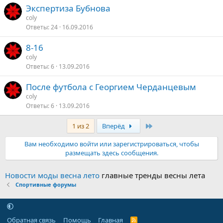
Экспертиза Бубнова
coly
Ответы
24
16.09.2016
8-16
coly
Ответы
6
13.09.2016
После футбола с Георгием Черданцевым
coly
Ответы
6
13.09.2016
Последняя
1 из 2
Вперёд
Вам необходимо войти или зарегистрироваться, чтобы
размещать здесь сообщения.
Новости моды весна лето
главные тренды весны лета
Спортивные форумы
Обратная связь
Помощь
Главная
R