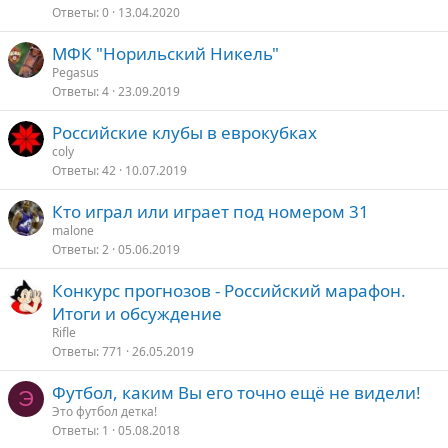
Ответы
0
13.04.2020
р
о
МФК "Норильский Никель"
с
Pegasus
Ответы
4
23.09.2019
Российские клубы в еврокубках
coly
Ответы
42
10.07.2019
Кто играл или играет под номером 31
malone
Ответы
2
05.06.2019
Конкурс прогнозов - Российский марафон.
Итоги и обсуждение
Rifle
Ответы
771
26.05.2019
Футбол, каким Вы его точно ещё не видели!
Э
Это футбол детка!
Ответы
1
05.08.2018