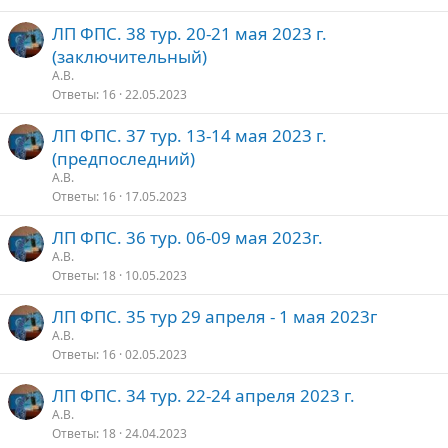
р
ЛП ФПС. 38 тур. 20-21 мая 2023 г.
е
о
(заключительный)
п
А.В.
л
Ответы
16
22.05.2023
е
ЛП ФПС. 37 тур. 13-14 мая 2023 г.
о
(предпоследний)
А.В.
Ответы
16
17.05.2023
ЛП ФПС. 36 тур. 06-09 мая 2023г.
А.В.
Ответы
18
10.05.2023
ЛП ФПС. 35 тур 29 апреля - 1 мая 2023г
А.В.
Ответы
16
02.05.2023
ЛП ФПС. 34 тур. 22-24 апреля 2023 г.
А.В.
Ответы
18
24.04.2023