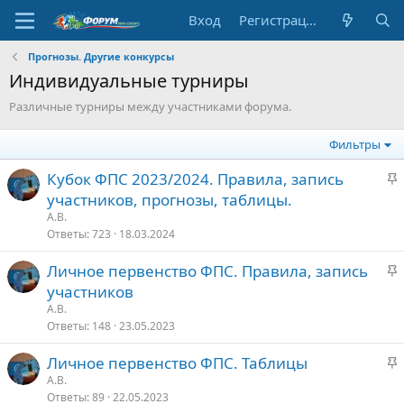
Вход
Регистрация
Прогнозы. Другие конкурсы
Индивидуальные турниры
Различные турниры между участниками форума.
Фильтры
З
Кубок ФПС 2023/2024. Правила, запись
а
участников, прогнозы, таблицы.
к
А.В.
р
Ответы
723
18.03.2024
е
З
Личное первенство ФПС. Правила, запись
п
а
участников
л
к
е
А.В.
р
Ответы
148
23.05.2023
е
о
З
Личное первенство ФПС. Таблицы
п
а
А.В.
л
Ответы
89
22.05.2023
к
е