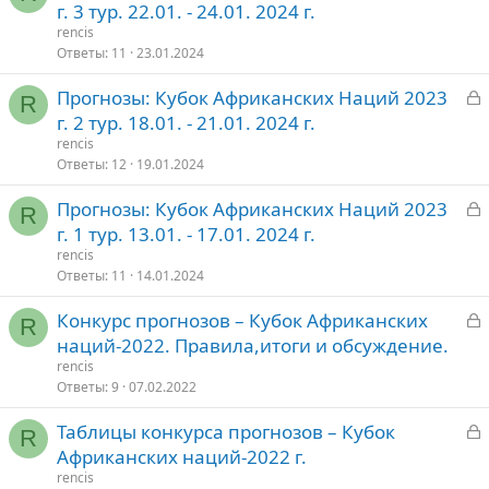
а
г. 3 тур. 22.01. - 24.01. 2024 г.
о
к
rencis
р
Ответы
11
23.01.2024
З
Прогнозы: Кубок Африканских Наций 2023
т
R
а
г. 2 тур. 18.01. - 21.01. 2024 г.
о
к
rencis
р
Ответы
12
19.01.2024
З
Прогнозы: Кубок Африканских Наций 2023
т
R
а
г. 1 тур. 13.01. - 17.01. 2024 г.
о
к
rencis
р
Ответы
11
14.01.2024
З
Конкурс прогнозов – Кубок Африканских
т
R
а
наций-2022. Правила,итоги и обсуждение.
о
к
rencis
р
Ответы
9
07.02.2022
З
Таблицы конкурса прогнозов – Кубок
т
R
а
Африканских наций-2022 г.
о
к
rencis