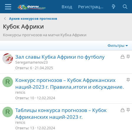
Вход
Регистрация
Архив конкурсов прогнозов
Кубок Африки
Конкурсы прогнозов на матчи Кубка Африки
Фильтры
З
З
Зал славы Кубка Африки по футболу
а
а
Seregamamenov23
Ответы
6
21.04.2025
к
к
р
р
З
Конкурс прогнозов – Кубок Африканских
ы
е
R
а
наций-2023 г. Правила,итоги и обсуждение.
т
п
к
rencis
о
л
р
Ответы
10
12.02.2024
е
е
З
З
Таблицы конкурса прогнозов – Кубок
п
R
о
а
а
Африканских наций-2023 г.
л
к
к
е
rencis
р
р
Ответы
13
12.02.2024