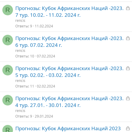
ы
е
о
З
Прогнозы: Кубок Африканских Наций -2023.
т
п
R
а
7 тур. 10.02. - 11.02. 2024 г.
о
л
к
е
rencis
р
Ответы
9
11.02.2024
о
З
Прогнозы: Кубок Африканских Наций -2023.
т
R
а
6 тур. 07.02. 2024 г.
о
к
rencis
р
Ответы
10
07.02.2024
З
Прогнозы: Кубок Африканских Наций -2023.
т
R
а
5 тур. 02.02. - 03.02. 2024 г.
о
к
rencis
р
Ответы
11
02.02.2024
З
Прогнозы: Кубок Африканских Наций -2023.
т
R
а
4 тур. 27.01. - 30.01. 2024 г.
о
к
rencis
р
Ответы
9
29.01.2024
З
Прогнозы: Кубок Африканских Наций 2023
т
R