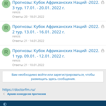
З
Прогнозы: Кубок Африканских Наций -2022.
т
R
а
3 тур. 17.01. - 20.01. 2022 г.
о
к
rencis
р
Ответы
20
18.01.2022
З
Прогнозы: Кубок Африканских Наций -2022.
т
R
а
2 тур. 13.01. - 16.01. 2022 г.
о
к
rencis
р
Ответы
21
14.01.2022
З
Прогнозы: Кубок Африканских Наций -2022.
т
R
а
1 тур. 09.01. - 12.01. 2022 г.
о
к
rencis
р
Ответы
21
10.01.2022
Вам необходимо войти или зарегистрироваться, чтобы
т
размещать здесь сообщения.
о
https://doctorfm.ru/
Архив конкурсов прогнозов