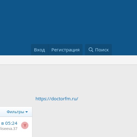
Вход
Регистрация
Поиск
https://doctorfm.ru/
Фильтры
в 05:24
Y
liseeva.37