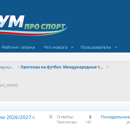
Рейтинг сезона
Что нового
Пользователи
Конкурсы прогнозов и обсуждение результатов
Прогнозы на футбол. Международные турниры
 [_other].
З
и 2026/2027 г.
Ответы
3
Понедельник 
а
Просмотры
142
ye
к