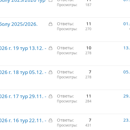
а
Просмотры
187
т
к
о
р
З
болу 2025/2026.
ы
Ответы
11
01
а
Просмотры
270
т
к
о
р
З
 г. 19 тур 13.12. -
ы
Ответы
10
13
а
Просмотры
278
т
к
о
р
З
 г. 18 тур 05.12. -
ы
Ответы
7
05
а
Просмотры
278
т
к
о
р
З
 г. 17 тур 29.11. -
ы
Ответы
11
29
а
Просмотры
284
т
к
о
р
З
 г. 16 тур 22.11. -
ы
Ответы
7
23
а
Просмотры
431
т