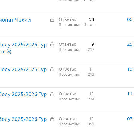
а
т
к
о
р
З
пионат Чехии
ы
Ответы
53
06
а
Просмотры
14 тыс.
т
к
о
р
З
олу 2025/2026 Тур
ы
Ответы
9
25
а
Просмотры
217
т
ьный)
к
о
р
З
олу 2025/2026 Тур
ы
Ответы
11
19
а
Просмотры
213
т
к
о
р
З
олу 2025/2026 Тур
ы
Ответы
11
11
а
Просмотры
274
т
к
о
р
З
олу 2025/2026 Тур
ы
Ответы
11
05
а
Просмотры
391
т
к
о