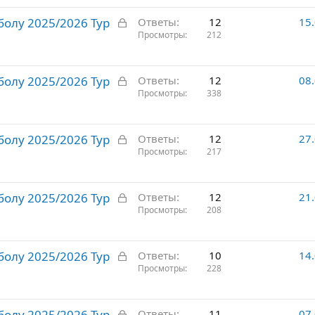
р
З
олу 2025/2026 Тур
ы
Ответы
12
15
а
Просмотры
212
т
к
о
р
З
олу 2025/2026 Тур
ы
Ответы
12
08
а
Просмотры
338
т
к
о
р
З
олу 2025/2026 Тур
ы
Ответы
12
27
а
Просмотры
217
т
к
о
р
З
олу 2025/2026 Тур
ы
Ответы
12
21
а
Просмотры
208
т
к
о
р
З
олу 2025/2026 Тур
ы
Ответы
10
14
а
Просмотры
228
т
к
о
р
З
олу 2025/2026 Тур
ы
Ответы
11
07