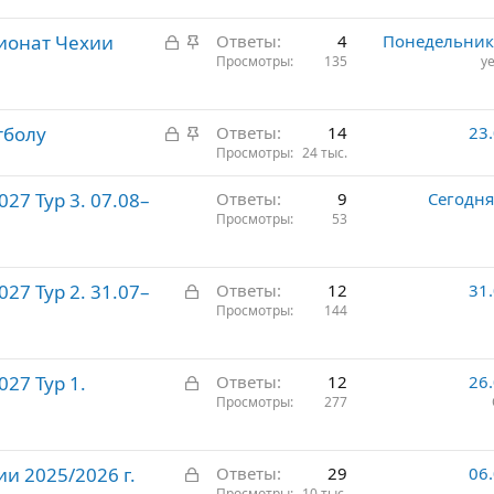
р
З
З
пионат Чехии
е
Ответы
4
Понедельник 
а
а
Просмотры
135
ye
п
к
к
л
р
р
е
З
З
тболу
ы
е
Ответы
14
23
н
а
а
Просмотры
24 тыс.
т
п
о
к
к
о
л
27 Тур 3. 07.08–
Ответы
9
Сегодня
р
р
е
Просмотры
53
ы
е
н
т
п
о
о
л
З
27 Тур 2. 31.07–
Ответы
12
31
е
а
Просмотры
144
н
к
о
р
З
27 Тур 1.
ы
Ответы
12
26
а
Просмотры
277
т
к
о
р
З
и 2025/2026 г.
ы
Ответы
29
06
Просмотры
10 тыс.