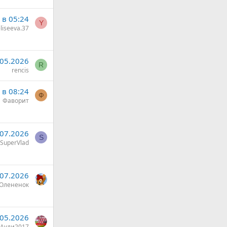
в 05:24
Y
liseeva.37
.05.2026
R
rencis
 в 08:24
Ф
Фаворит
.07.2026
S
SuperVlad
.07.2026
Олененок
.05.2026
Ауди2017