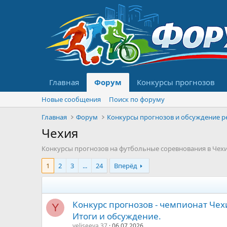
Главная
Форум
Конкурсы прогнозов
Новые сообщения
Поиск по форуму
Главная
Форум
Чехия
Конкурсы прогнозов на футбольные соревнования в Чехии
1
2
3
...
24
Вперёд
Конкурс прогнозов - чемпионат Чехи
Y
Итоги и обсуждение.
yeliseeva.37
06.07.2026