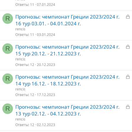
р
Ответы
11
07.01.2024
З
Прогнозы: чемпионат Греции 2023/2024 г.
т
R
а
16 тур 03.01. - 04.01.2024 г.
о
к
rencis
р
Ответы
11
03.01.2024
З
Прогнозы: чемпионат Греции 2023/2024 г.
т
R
а
15 тур 20.12. - 21.12.2023 г.
о
к
rencis
р
Ответы
12
20.12.2023
З
Прогнозы: чемпионат Греции 2023/2024 г.
т
R
а
14 тур 16.12. - 18.12.2023 г.
о
к
rencis
р
Ответы
12
17.12.2023
З
Прогнозы: чемпионат Греции 2023/2024 г.
т
R
а
13 тур 02.12. - 04.12.2023 г.
о
к
rencis
р
Ответы
12
02.12.2023