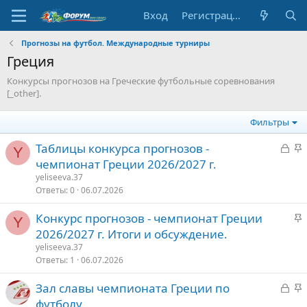
Вход
Регистрация
Прогнозы на футбол. Международные турниры
Греция
Конкурсы прогнозов на Греческие футбольные соревнования
[_other].
Фильтры
З
З
Таблицы конкурса прогнозов -
Y
а
а
чемпионат Греции 2026/2027 г.
к
к
yeliseeva.37
р
р
Ответы
0
06.07.2026
ы
е
З
Конкурс прогнозов - чемпионат Греции
т
п
Y
а
2026/2027 г. Итоги и обсуждение.
о
л
к
е
yeliseeva.37
р
Ответы
1
06.07.2026
е
о
З
З
Зал славы чемпионата Греции по
п
а
а
футболу
л