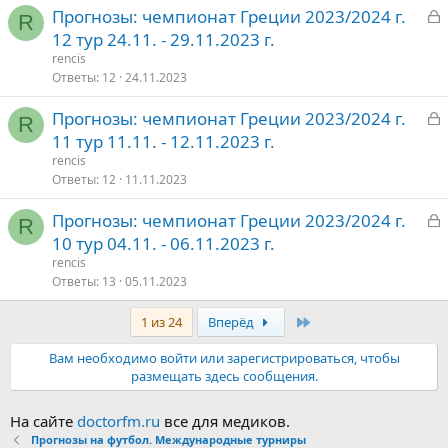
З
Прогнозы: чемпионат Греции 2023/2024 г.
т
R
а
12 тур 24.11. - 29.11.2023 г.
о
к
rencis
р
Ответы
12
24.11.2023
З
Прогнозы: чемпионат Греции 2023/2024 г.
т
R
а
11 тур 11.11. - 12.11.2023 г.
о
к
rencis
р
Ответы
12
11.11.2023
З
Прогнозы: чемпионат Греции 2023/2024 г.
т
R
а
10 тур 04.11. - 06.11.2023 г.
о
к
rencis
р
Ответы
13
05.11.2023
Последняя
1 из 24
Вперёд
т
о
Вам необходимо войти или зарегистрироваться, чтобы
размещать здесь сообщения.
На сайте
doctorfm.ru
все для медиков.
Прогнозы на футбол. Международные турниры