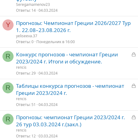
к
к
е
Seregamamenov23
р
р
Ответы
14
04.03.2024
ы
е
о
Прогнозы: Чемпионат Греции 2026/2027 Тур
т
п
Y
1. 22.08–23.08.2026 г.
о
л
е
yeliseeva.37
Ответы
0
Понедельник в 16:00
о
З
Конкурс прогнозов - чемпионат Греции
R
а
2023/2024 г. Итоги и обсуждение.
к
rencis
р
Ответы
29
04.03.2024
З
Таблицы конкурса прогнозов - чемпионат
т
R
а
Греции 2023/2024 г.
о
к
rencis
р
Ответы
51
04.03.2024
З
Прогнозы: чемпионат Греции 2023/2024 г.
т
R
а
26 тур 03.03.2024 г.(закл.)
о
к
rencis
р
Ответы
12
03.03.2024