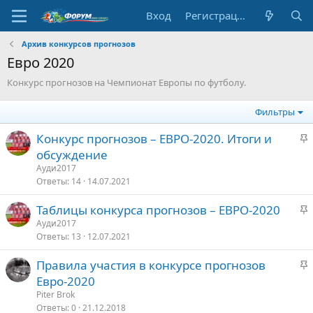
Вход
Регистрация
Архив конкурсов прогнозов
Евро 2020
Конкурс прогнозов на Чемпионат Европы по футболу.
Фильтры
З
Конкурс прогнозов – ЕВРО-2020. Итоги и
а
обсуждение
к
Ауди2017
р
Ответы
14
14.07.2021
е
З
Таблицы конкурса прогнозов – ЕВРО-2020
п
а
Ауди2017
л
Ответы
13
12.07.2021
к
е
р
З
Правила участия в конкурсе прогнозов
е
о
а
Евро-2020
п
к
Piter Brok
л
р
Ответы
0
21.12.2018
е