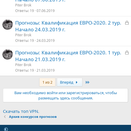
к
Piter Brok
р
Ответы
19
07.06.2019
З
Прогнозы: Квалификация ЕВРО-2020. 2 тур.
т
а
Начало 24.03.2019 г.
о
к
Piter Brok
р
Ответы
19
24.03.2019
З
Прогнозы: Квалификация ЕВРО-2020. 1 тур.
т
а
Начало 21.03.2019 г.
о
к
Piter Brok
р
Ответы
19
21.03.2019
Последняя
1 из 2
Вперёд
т
о
Вам необходимо войти или зарегистрироваться, чтобы
размещать здесь сообщения.
Скачать топ VPN.
Архив конкурсов прогнозов