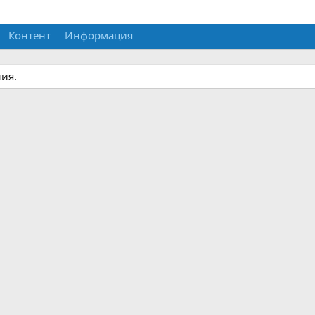
Контент
Информация
ия.