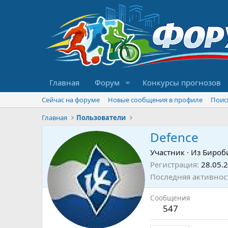
Главная
Форум
Конкурсы прогнозов
Сейчас на форуме
Новые сообщения в профиле
Поис
Главная
Пользователи
Defence
Участник
·
Из
Бироб
Регистрация
28.05.
Последняя активнос
Сообщения
547