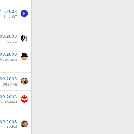
.11.2008
F
forza07
.09.2008
Teerax
.09.2008
Отважный
.09.2008
@KIMMI
.09.2008
akБарнаул
.09.2008
Galad