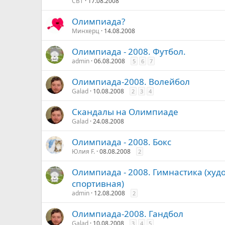
CВТ
17.08.2008
Олимпиада?
Минхерц
14.08.2008
Олимпиада - 2008. Футбол.
admin
06.08.2008
5
6
7
Олимпиада-2008. Волейбол
Galad
10.08.2008
2
3
4
Скандалы на Олимпиаде
Galad
24.08.2008
Олимпиада - 2008. Бокс
Юлия F.
08.08.2008
2
Олимпиада - 2008. Гимнастика (худ
спортивная)
admin
12.08.2008
2
Олимпиада-2008. Гандбол
Galad
10.08.2008
3
4
5