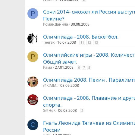
Сочи 2014- сможет ли Россия выступ
Р
Пекине?
РоманДанила
30.08.2008
Олимпиада - 2008. Баскетбол.
Teerax
16.07.2008
11
12
13
Олимпийские игры - 2008. Количест
Р
Общий зачет.
Рама
27.01.2008
6
7
8
Олимпиада 2008. Пекин . Паралимп
@KIMMI
08.09.2008
Олимпиада - 2008. Плавание и дру
спорта.
S@HёK
06.08.2008
2
Гнать Леонида Тягачева из Олимип
C
России