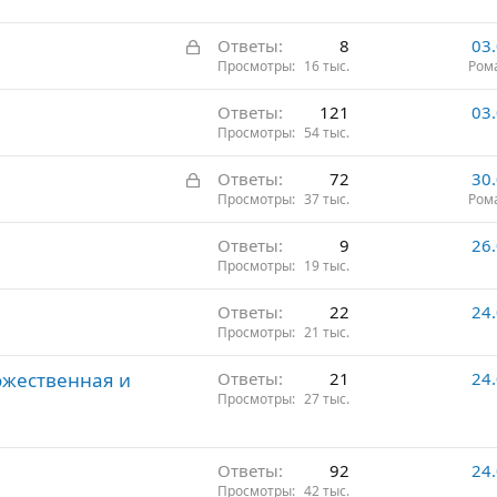
З
Ответы
8
03
а
Просмотры
16 тыс.
Ром
к
Ответы
121
03
р
Просмотры
54 тыс.
ы
т
З
Ответы
72
30
о
а
Просмотры
37 тыс.
Ром
к
Ответы
9
26
р
Просмотры
19 тыс.
ы
т
Ответы
22
24
о
Просмотры
21 тыс.
ожественная и
Ответы
21
24
Просмотры
27 тыс.
Ответы
92
24
Просмотры
42 тыс.