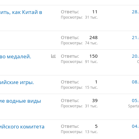
р
ить, как Китай в
е
Ответы
11
28
Просмотры
31 тыс.
п
л
е
Ответы
248
21
н
Просмотры
74 тыс.
о
О
во медалей.
Ответы
150
20
п
Просмотры
91 тыс.
р
о
ийские игры.
с
Ответы
1
08
Просмотры
15 тыс.
гие водные виды
Ответы
39
05
Просмотры
31 тыс.
Spart
ийского комитета
Ответы
5
04
Просмотры
13 тыс.