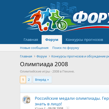
Главная
Форум
Конкурсы прогнозов
Новые сообщения
Поиск по форуму
Главная
Форум
Олимпиада 2008
Олимпийские игры - 2008 в Пекине.
1
2
Вперёд
Российские медали олимпиады. Ге
знать в лицо!
Юлия F.
09.08.2008
2