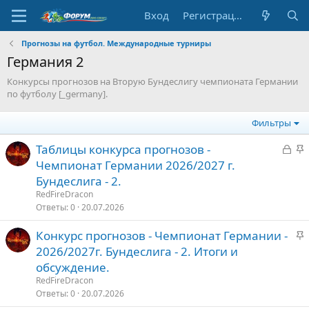
Вход
Регистрация
Прогнозы на футбол. Международные турниры
Германия 2
Конкурсы прогнозов на Вторую Бундеслигу чемпионата Германии
по футболу [_germany].
Фильтры
З
З
Таблицы конкурса прогнозов -
а
а
Чемпионат Германии 2026/2027 г.
к
к
Бундеслига - 2.
р
р
RedFireDracon
ы
е
Ответы
0
20.07.2026
т
п
З
Конкурс прогнозов - Чемпионат Германии -
о
л
а
е
2026/2027г. Бундеслига - 2. Итоги и
к
обсуждение.
р
о
RedFireDracon
е
Ответы
0
20.07.2026
п