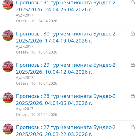
З
Прогнозы: 31 тур чемпионата Бундес-2
т
а
2025/2026. 24.04-26.04.2026 г.
о
к
Ауди2017
р
Ответы
10
24.04.2026
З
Прогнозы: 30 тур чемпионата Бундес-2
т
а
2025/2026. 17.04-19.04.2026 г.
о
к
Ауди2017
р
Ответы
10
18.04.2026
З
Прогнозы: 29 тур чемпионата Бундес-2
т
а
2025/2026. 10.04-12.04.2026 г.
о
к
Ауди2017
р
Ответы
10
10.04.2026
З
Прогнозы: 28 тур чемпионата Бундес-2
т
а
2025/2026. 04.04-05.04.2026 г.
о
к
Ауди2017
р
Ответы
10
04.04.2026
З
Прогнозы: 27 тур чемпионата Бундес-2
т
а
2025/2026. 20.03-22.03.2026 г.
о