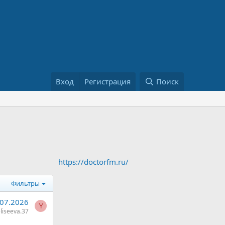
Вход
Регистрация
Поиск
https://doctorfm.ru/
Фильтры
.07.2026
Y
liseeva.37