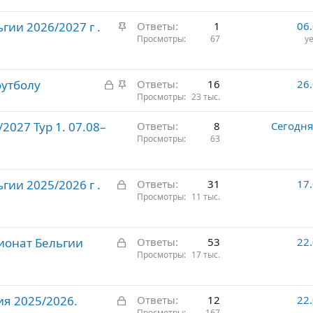
р
З
гии 2026/2027 г .
е
Ответы
1
06
а
Просмотры
67
ye
п
к
л
р
е
З
З
футболу
е
Ответы
16
26
н
а
а
Просмотры
23 тыс.
п
о
к
к
л
027 Тур 1. 07.08–
Ответы
8
Сегодня
р
р
е
Просмотры
63
ы
е
н
т
п
о
о
л
З
гии 2025/2026 г .
Ответы
31
17
е
а
Просмотры
11 тыс.
н
к
о
р
З
ионат Бельгии
ы
Ответы
53
22
а
Просмотры
17 тыс.
т
к
о
р
З
ия 2025/2026.
ы
Ответы
12
22
Просмотры
167