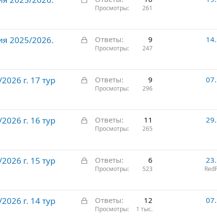
а
Просмотры
261
т
к
о
р
З
ия 2025/2026.
ы
Ответы
9
14
а
Просмотры
247
т
к
о
р
З
026 г. 17 тур
ы
Ответы
9
07
а
Просмотры
296
т
к
о
р
З
026 г. 16 тур
ы
Ответы
11
29
а
Просмотры
265
т
к
о
р
З
026 г. 15 тур
ы
Ответы
6
23
а
Просмотры
523
RedF
т
к
о
р
З
026 г. 14 тур
ы
Ответы
12
07
а
Просмотры
1 тыс.
т