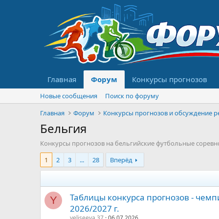
Главная
Форум
Конкурсы прогнозов
Новые сообщения
Поиск по форуму
Главная
Форум
Бельгия
Конкурсы прогнозов на бельгийские футбольные соревно
1
2
3
...
28
Вперёд
Таблицы конкурса прогнозов - чемп
Y
2026/2027 г.
yeliseeva.37
06.07.2026