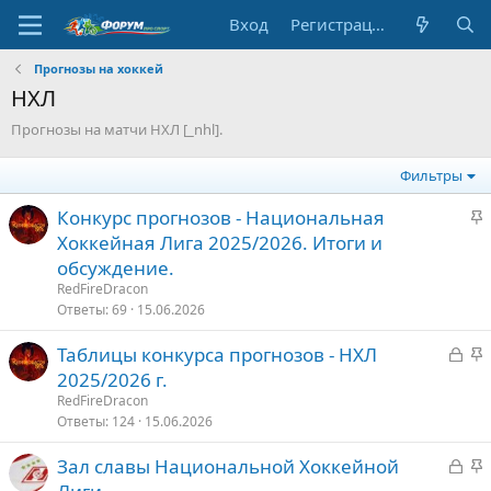
Вход
Регистрация
Прогнозы на хоккей
НХЛ
Прогнозы на матчи НХЛ [_nhl].
Фильтры
З
Конкурс прогнозов - Национальная
а
Хоккейная Лига 2025/2026. Итоги и
к
обсуждение.
р
RedFireDracon
е
Ответы
69
15.06.2026
п
З
З
Таблицы конкурса прогнозов - НХЛ
л
а
а
е
2025/2026 г.
к
к
RedFireDracon
р
р
о
Ответы
124
15.06.2026
ы
е
З
З
Зал славы Национальной Хоккейной
т
п
а
а
о
л