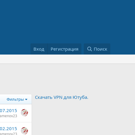
Вход
Регистрация
Поиск
Скачать VPN для Ютуба.
Фильтры
.07.2015
amenov23
.02.2015
amenov23