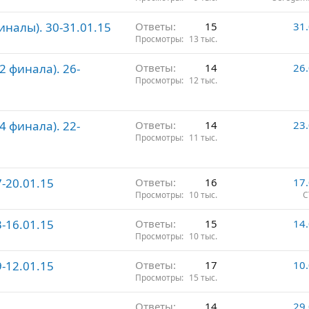
е
к
п
иналы). 30-31.01.15
Ответы
15
31
р
л
Просмотры
13 тыс.
е
е
п
н
2 финала). 26-
Ответы
14
26
л
о
Просмотры
12 тыс.
е
н
о
4 финала). 22-
Ответы
14
23
Просмотры
11 тыс.
7-20.01.15
Ответы
16
17
Просмотры
10 тыс.
С
3-16.01.15
Ответы
15
14
Просмотры
10 тыс.
9-12.01.15
Ответы
17
10
Просмотры
15 тыс.
Ответы
14
29