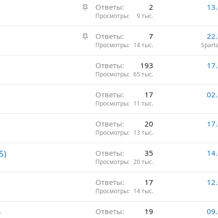
З
Ответы
2
13
р
а
Просмотры
9 тыс.
е
к
п
З
Ответы
7
22
р
л
а
Просмотры
14 тыс.
Spart
е
е
к
п
н
Ответы
193
17
р
л
о
Просмотры
65 тыс.
е
е
п
н
Ответы
17
02
л
о
Просмотры
11 тыс.
е
н
Ответы
20
17
о
Просмотры
13 тыс.
5)
Ответы
35
14
Просмотры
20 тыс.
Ответы
17
12
Просмотры
14 тыс.
)
Ответы
19
09