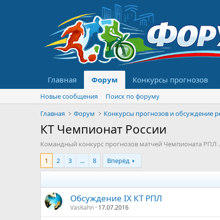
Главная
Форум
Конкурсы прогнозов
Новые сообщения
Поиск по форуму
Главная
Форум
КT Чемпионат России
Командный конкурс прогнозов матчей Чемпионата РПЛ .
1
2
3
...
8
Вперёд
Обсуждение IХ КТ РПЛ
VasKahn
17.07.2016