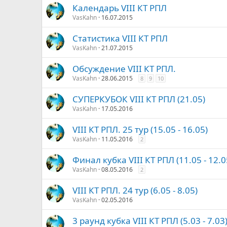
Календарь VIII КТ РПЛ
VasKahn
16.07.2015
Статистика VIII КТ РПЛ
VasKahn
21.07.2015
Обсуждение VIII КТ РПЛ.
VasKahn
28.06.2015
8
9
10
СУПЕРКУБОК VIII КТ РПЛ (21.05)
VasKahn
17.05.2016
VIII КТ РПЛ. 25 тур (15.05 - 16.05)
VasKahn
11.05.2016
2
Финал кубка VIII КТ РПЛ (11.05 - 12.0
VasKahn
08.05.2016
2
VIII КТ РПЛ. 24 тур (6.05 - 8.05)
VasKahn
02.05.2016
3 раунд кубка VIII КТ РПЛ (5.03 - 7.03