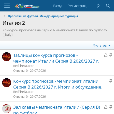
Вход
Регистрация
Прогнозы на футбол. Международные турниры
Италия 2
Конкурсы прогнозов на Серию Б чемпионата Италии по футболу
[_italy].
Фильтры
З
З
Таблицы конкурса прогнозов -
а
а
чемпионат Италии Серия В 2026/2027 г.
к
к
RedFireDracon
р
р
Ответы
0
29.07.2026
ы
е
З
Конкурс прогнозов - Чемпионат Италии
т
п
а
Серия В 2026/2027 г. Итоги и обсуждение.
о
л
к
е
RedFireDracon
р
Ответы
0
29.07.2026
е
о
З
З
Зал славы чемпионата Италии (Серия В)
п
а
а
по футболу
л