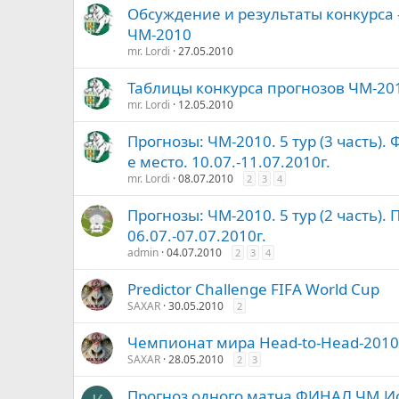
Обсуждение и результаты конкурса 
ЧМ-2010
mr. Lordi
27.05.2010
Таблицы конкурса прогнозов ЧМ-20
mr. Lordi
12.05.2010
Прогнозы: ЧМ-2010. 5 тур (3 часть).
е место. 10.07.-11.07.2010г.
mr. Lordi
08.07.2010
2
3
4
Прогнозы: ЧМ-2010. 5 тур (2 часть).
06.07.-07.07.2010г.
admin
04.07.2010
2
3
4
Predictor Challenge FIFA World Cup
SAXAR
30.05.2010
2
Чемпионат мира Head-to-Head-2010
SAXAR
28.05.2010
2
3
Прогноз одного матча.ФИНАЛ ЧМ.Ис