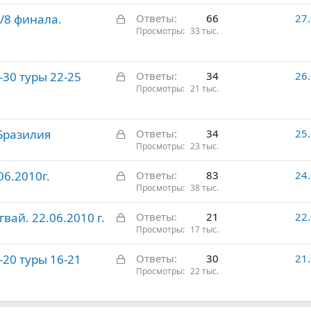
к
о
З
1/8 финала.
Ответы
66
27
р
а
Просмотры
33 тыс.
ы
к
т
р
о
З
30 туры 22-25
ы
Ответы
34
26
а
Просмотры
21 тыс.
т
к
о
р
З
 Бразилия
ы
Ответы
34
25
а
Просмотры
23 тыс.
т
к
о
З
06.2010г.
Ответы
83
24
р
а
Просмотры
38 тыс.
ы
к
т
З
вай. 22.06.2010 г.
Ответы
21
22
р
о
а
Просмотры
17 тыс.
ы
к
т
З
20 туры 16-21
Ответы
30
21
р
о
а
Просмотры
22 тыс.
ы
к
т
р
о