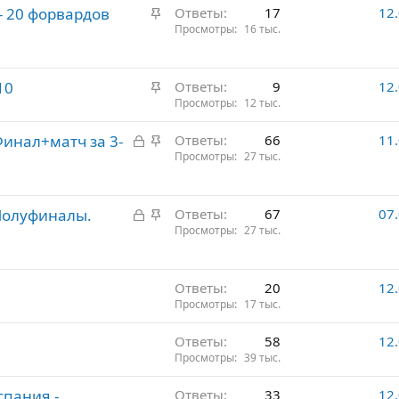
З
- 20 форвардов
Ответы
17
12
р
а
Просмотры
16 тыс.
е
к
п
р
л
З
10
е
Ответы
9
12
е
а
Просмотры
12 тыс.
п
н
к
л
о
З
З
 Финал+матч за 3-
Ответы
66
11
р
е
а
а
Просмотры
27 тыс.
е
н
к
к
п
о
р
р
л
З
З
 Полуфиналы.
ы
е
Ответы
67
07
е
а
а
Просмотры
27 тыс.
т
п
н
к
к
о
л
о
р
р
е
ы
е
Ответы
20
12
н
Просмотры
17 тыс.
т
п
о
о
л
Ответы
58
12
е
Просмотры
39 тыс.
н
о
пания -
Ответы
33
12