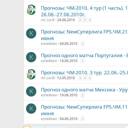
Прогнозы: ЧМ-2010. 4 тур (1 часть). 
26.06.-27.06.2010г.
mr. Lordi
24.06.2010
2
3
4
Прогнозы: NewСуперлига FPS.ЧМ.21-
К
июня
копейкин
04.06.2010
2
Прогноз одного матча Португалия -
К
копейкин
14.06.2010
2
Прогнозы: ЧМ-2010. 3 тур. 22.06.-25.
mr. Lordi
12.05.2010
3
4
5
Прогноз одного матча Мексика - Уруг
К
копейкин
19.06.2010
2
Прогнозы: NewСуперлига FPS.ЧМ.11-
К
июня
копейкин
04.06.2010
2