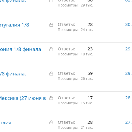
1/4 финала.
а
Просмотры
29 тыс.
т
к
о
р
З
ртугалия 1/8
ы
Ответы
28
30
а
Просмотры
24 тыс.
т
к
о
р
З
пония 1/8 финала
ы
Ответы
23
29
а
Просмотры
18 тыс.
т
к
о
р
З
1/8 финала.
ы
Ответы
59
29
а
Просмотры
26 тыс.
т
к
о
р
З
Мексика (27 июня в
ы
Ответы
17
28
а
Просмотры
15 тыс.
т
к
о
р
З
нглия
ы
Ответы
28
27
а
Просмотры
21 тыс.
т