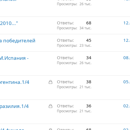
Просмотры
26 тыс.
2010..."
Ответы
68
12
Просмотры
34 тыс.
за победителей
Ответы
45
12
Просмотры
23 тыс.
М.Испания -
Ответы
34
08
Просмотры
26 тыс.
З
ргентина.1/4
Ответы
38
05
а
Просмотры
21 тыс.
к
р
З
Бразилия.1/4
ы
Ответы
36
02
а
Просмотры
21 тыс.
т
к
о
р
З
ы
Ответы
68
02