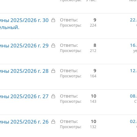
а
т
к
о
р
З
ны 2025/2026 г. 30
ы
Ответы
9
22
а
Просмотры
224
т
тельный.
к
о
р
З
ны 2025/2026 г. 29
ы
Ответы
8
16
а
Просмотры
212
ye
т
к
о
р
З
ны 2025/2026 г. 28
ы
Ответы
9
12
а
Просмотры
164
т
к
о
р
З
ны 2025/2026 г. 27
ы
Ответы
10
08
а
Просмотры
143
С
т
к
о
р
З
ны 2025/2026 г. 26
ы
Ответы
10
02
а
Просмотры
132
т
к
о