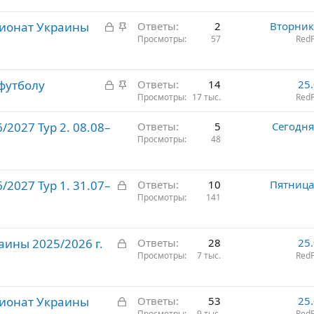
р
З
З
пионат Украины
е
Ответы
2
Вторник
а
а
Просмотры
57
RedF
п
к
к
л
р
р
е
З
З
футболу
ы
е
Ответы
14
25
н
а
а
Просмотры
17 тыс.
RedF
т
п
о
к
к
о
л
2027 Тур 2. 08.08–
Ответы
5
Сегодня
р
р
е
Просмотры
48
ы
е
н
т
п
о
о
л
З
2027 Тур 1. 31.07–
Ответы
10
Пятница
е
а
Просмотры
141
н
к
о
р
З
аины 2025/2026 г.
ы
Ответы
28
25
а
Просмотры
7 тыс.
RedF
т
к
о
р
З
пионат Украины
ы
Ответы
53
25
Просмотры
9 тыс.
RedF