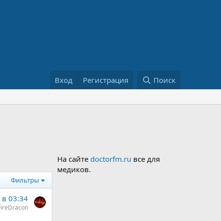
Вход
Регистрация
Поиск
На сайте
doctorfm.ru
все для
медиков.
Фильтры
 в 03:34
ireDracon