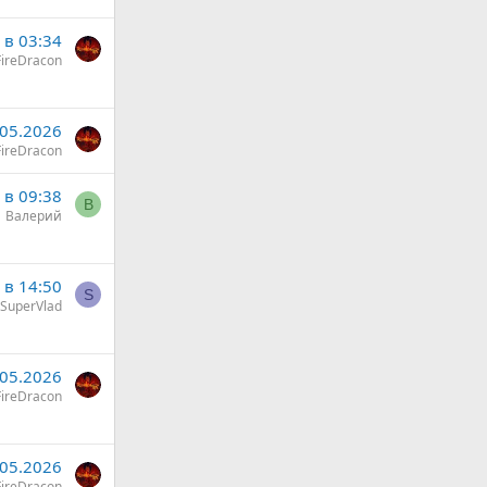
 в 03:34
ireDracon
.05.2026
ireDracon
 в 09:38
В
Валерий
 в 14:50
S
SuperVlad
.05.2026
ireDracon
.05.2026
ireDracon