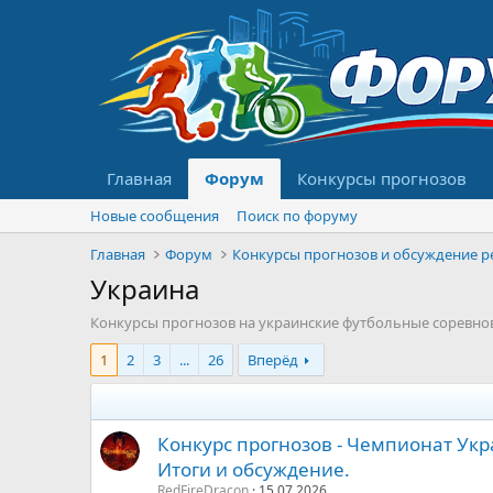
Главная
Форум
Конкурсы прогнозов
Новые сообщения
Поиск по форуму
Главная
Форум
Украина
Конкурсы прогнозов на украинские футбольные соревнова
1
2
3
...
26
Вперёд
Конкурс прогнозов - Чемпионат Укр
Итоги и обсуждение.
RedFireDracon
15.07.2026