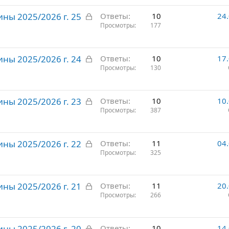
р
З
ны 2025/2026 г. 25
ы
Ответы
10
24
а
Просмотры
177
т
к
о
р
З
ны 2025/2026 г. 24
ы
Ответы
10
17
а
Просмотры
130
т
к
о
р
З
ны 2025/2026 г. 23
ы
Ответы
10
10
а
Просмотры
387
т
к
о
р
З
ны 2025/2026 г. 22
ы
Ответы
11
04
а
Просмотры
325
т
к
о
р
З
ны 2025/2026 г. 21
ы
Ответы
11
20
а
Просмотры
266
т
к
о
р
З
ны 2025/2026 г. 20
ы
Ответы
10
14