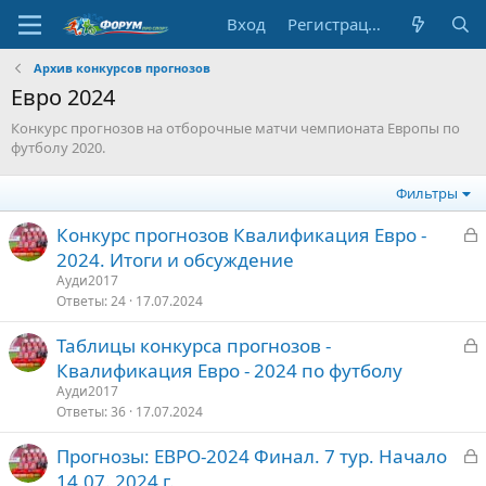
Вход
Регистрация
Архив конкурсов прогнозов
Евро 2024
Конкурс прогнозов на отборочные матчи чемпионата Европы по
футболу 2020.
Фильтры
З
Конкурс прогнозов Квалификация Евро -
а
2024. Итоги и обсуждение
к
Ауди2017
р
Ответы
24
17.07.2024
З
Таблицы конкурса прогнозов -
т
а
Квалификация Евро - 2024 по футболу
о
к
Ауди2017
р
Ответы
36
17.07.2024
З
Прогнозы: ЕВРО-2024 Финал. 7 тур. Начало
т
а
14.07. 2024 г.
о