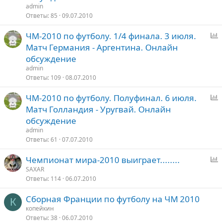
о
admin
с
Ответы
85
09.07.2010
ЧМ-2010 по футболу. 1/4 финала. 3 июля.
п
Матч Германия - Аргентина. Онлайн
р
обсуждение
о
admin
с
Ответы
109
08.07.2010
ЧМ-2010 по футболу. Полуфинал. 6 июля.
п
Матч Голландия - Уругвай. Онлайн
р
обсуждение
о
admin
с
Ответы
61
07.07.2010
Чемпионат мира-2010 выиграет........
п
SAXAR
Ответы
114
06.07.2010
р
о
Сборная Франции по футболу на ЧМ 2010
с
К
копейкин
Ответы
38
06.07.2010