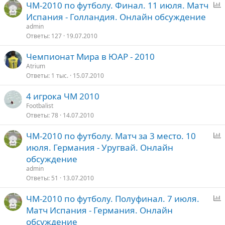
ЧМ-2010 по футболу. Финал. 11 июля. Матч
п
Испания - Голландия. Онлайн обсуждение
р
admin
о
Ответы
127
19.07.2010
с
Чемпионат Мира в ЮАР - 2010
Atrium
Ответы
1 тыс.
15.07.2010
4 игрока ЧМ 2010
Footbalist
Ответы
78
14.07.2010
ЧМ-2010 по футболу. Матч за 3 место. 10
п
июля. Германия - Уругвай. Онлайн
р
обсуждение
о
admin
с
Ответы
51
13.07.2010
ЧМ-2010 по футболу. Полуфинал. 7 июля.
п
Матч Испания - Германия. Онлайн
р
обсуждение