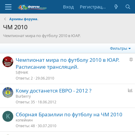
Вход
Регистрация
Архивы форума.
ЧМ 2010
Чемпионат мира по футболу 2010 в ЮАР.
Фильтры
З
Чемпионат мира по футболу 2010 в ЮАР.
а
Расписание трансляций.
к
S@HёK
р
Ответы
2
29.06.2010
е
Кому достанется ЕВРО - 2012 ?
п
п
Burberry
л
Ответы
35
18.06.2012
р
е
о
Сборная Бразилии по футболу на ЧМ 2010
с
К
о
копейкин
Ответы
48
30.07.2010