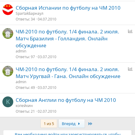
Сборная Испании по футболу на ЧМ 2010
SpartakБарнаул
Ответы
34
04.07.2010
ЧМ-2010 по футболу. 1/4 финала. 2 июля.
п
Матч Бразилия - Голландия. Онлайн
р
обсуждение
о
admin
с
Ответы
97
03.07.2010
ЧМ-2010 по футболу. 1/4 финала. 2 июля.
п
Матч Уругвай - Гана. Онлайн обсуждение
р
admin
о
Ответы
49
03.07.2010
с
Сборная Англии по футболу на ЧМ 2010
К
копейкин
Ответы
21
02.07.2010
Последняя
1 из 5
Вперёд
Вам необходимо войти или зарегистрироваться, чтобы