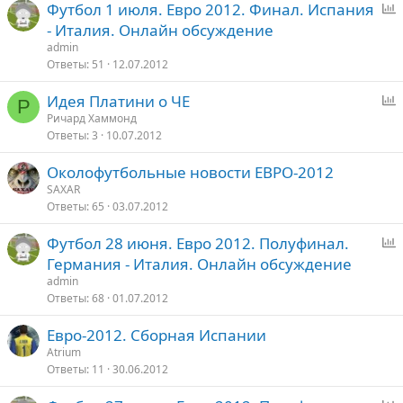
Футбол 1 июля. Евро 2012. Финал. Испания
п
- Италия. Онлайн обсуждение
р
admin
о
Ответы
51
12.07.2012
с
Идея Платини о ЧЕ
Р
п
Ричард Хаммонд
Ответы
3
10.07.2012
р
о
Околофутбольные новости ЕВРО-2012
с
SAXAR
Ответы
65
03.07.2012
Футбол 28 июня. Евро 2012. Полуфинал.
п
Германия - Италия. Онлайн обсуждение
р
admin
о
Ответы
68
01.07.2012
с
Евро-2012. Сборная Испании
Atrium
Ответы
11
30.06.2012