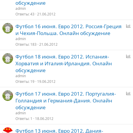
р
обсуждение
о
admin
с
Ответы
43
21.06.2012
Футбол 16 июня. Евро 2012. Россия-Греция
п
и Чехия-Польша. Онлайн обсуждение
р
admin
о
Ответы
183
21.06.2012
с
Футбол 18 июня. Евро 2012. Испания-
п
Хорватия и Италия-Ирландия. Онлайн
р
обсуждение
о
admin
с
Ответы
19
19.06.2012
Футбол 17 июня. Евро 2012. Португалия-
п
Голландия и Германия-Дания. Онлайн
р
обсуждение
о
admin
с
Ответы
1
18.06.2012
Футбол 13 июня. Евро 2012. Дания-