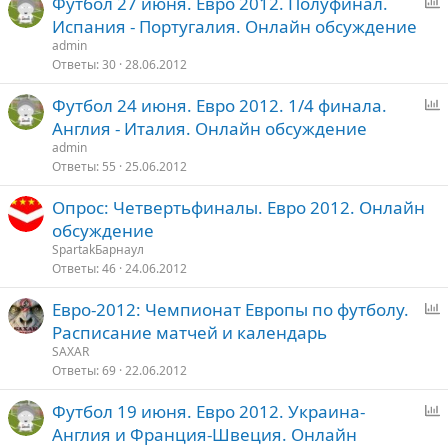
Футбол 27 июня. Евро 2012. Полуфинал.
п
Испания - Португалия. Онлайн обсуждение
р
admin
о
Ответы
30
28.06.2012
с
Футбол 24 июня. Евро 2012. 1/4 финала.
п
Англия - Италия. Онлайн обсуждение
р
admin
о
Ответы
55
25.06.2012
с
Опрос: Четвертьфиналы. Евро 2012. Онлайн
обсуждение
SpartakБарнаул
Ответы
46
24.06.2012
Евро-2012: Чемпионат Европы по футболу.
п
Расписание матчей и календарь
р
SAXAR
о
Ответы
69
22.06.2012
с
Футбол 19 июня. Евро 2012. Украина-
п
Англия и Франция-Швеция. Онлайн