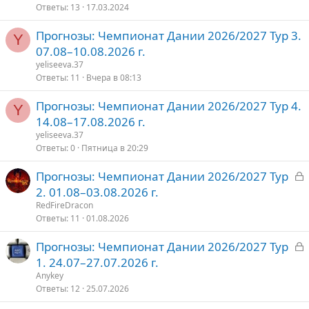
Ответы
13
17.03.2024
к
к
е
р
р
Прогнозы: Чемпионат Дании 2026/2027 Тур 3.
ы
е
Y
о
07.08–10.08.2026 г.
т
п
yeliseeva.37
о
л
Ответы
11
Вчера в 08:13
е
Прогнозы: Чемпионат Дании 2026/2027 Тур 4.
Y
о
14.08–17.08.2026 г.
yeliseeva.37
Ответы
0
Пятница в 20:29
З
Прогнозы: Чемпионат Дании 2026/2027 Тур
а
2. 01.08–03.08.2026 г.
к
RedFireDracon
р
Ответы
11
01.08.2026
З
Прогнозы: Чемпионат Дании 2026/2027 Тур
т
а
1. 24.07–27.07.2026 г.
о
к
Anykey
р
Ответы
12
25.07.2026