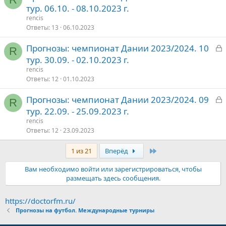
а
тур. 06.10. - 08.10.2023 г.
о
к
rencis
р
Ответы
13
06.10.2023
З
Прогнозы: чемпионат Дании 2023/2024. 10
т
R
а
тур. 30.09. - 02.10.2023 г.
о
к
rencis
р
Ответы
12
01.10.2023
З
Прогнозы: чемпионат Дании 2023/2024. 09
т
R
а
тур. 22.09. - 25.09.2023 г.
о
к
rencis
р
Ответы
12
23.09.2023
Последняя
1 из 21
Вперёд
т
о
Вам необходимо войти или зарегистрироваться, чтобы
размещать здесь сообщения.
https://doctorfm.ru/
Прогнозы на футбол. Международные турниры