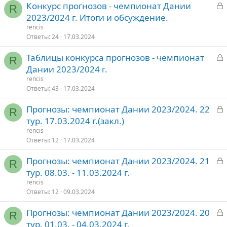
З
Конкурс прогнозов - чемпионат Дании
т
R
а
2023/2024 г. Итоги и обсуждение.
о
к
rencis
р
Ответы
24
17.03.2024
З
Таблицы конкурса прогнозов - чемпионат
т
R
а
Дании 2023/2024 г.
о
к
rencis
р
Ответы
43
17.03.2024
З
Прогнозы: чемпионат Дании 2023/2024. 22
т
R
а
тур. 17.03.2024 г.(закл.)
о
к
rencis
р
Ответы
12
17.03.2024
З
Прогнозы: чемпионат Дании 2023/2024. 21
т
R
а
тур. 08.03. - 11.03.2024 г.
о
к
rencis
р
Ответы
12
09.03.2024
З
Прогнозы: чемпионат Дании 2023/2024. 20
т
R
а
тур. 01.03. - 04.03.2024 г.
о