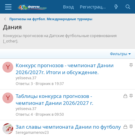
Вход
Регистрация
Прогнозы на футбол. Международные турниры
Дания
Конкурсы прогнозов на Датские футбольные соревнования
[_other].
Фильтры
З
Конкурс прогнозов - чемпионат Дании
Y
а
2026/2027г. Итоги и обсуждение.
к
yeliseeva.37
р
Ответы
3
Вторник в 19:37
е
З
З
Таблицы конкурса прогнозов -
п
Y
а
а
чемпионат Дании 2026/2027 г.
л
к
к
е
yeliseeva.37
р
р
Ответы
4
Вторник в 09:50
ы
е
о
З
З
Зал славы чемпионата Дании по футболу
т
п
а
а
Seregamamenov23
о
л