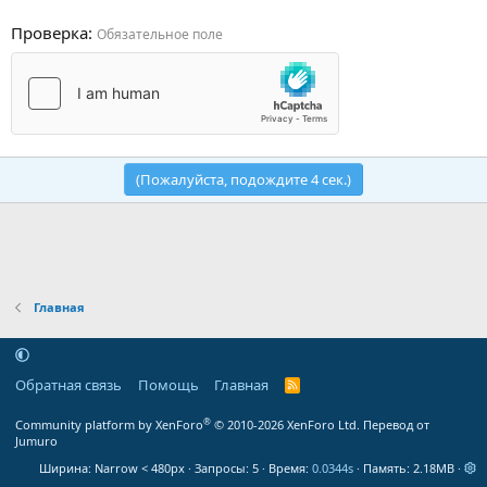
Проверка
Обязательное поле
(Пожалуйста, подождите
4
сек.)
Главная
Обратная связь
Помощь
Главная
R
S
S
®
Community platform by XenForo
© 2010-2026 XenForo Ltd.
Перевод от
Jumuro
Ширина
Запросы
5
Время
0.0344s
Память
2.18MB