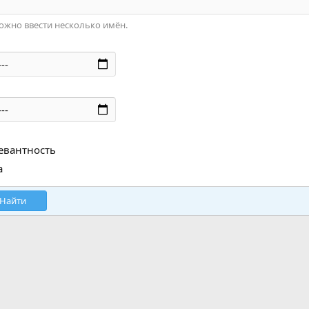
ожно ввести несколько имён.
евантность
а
Найти