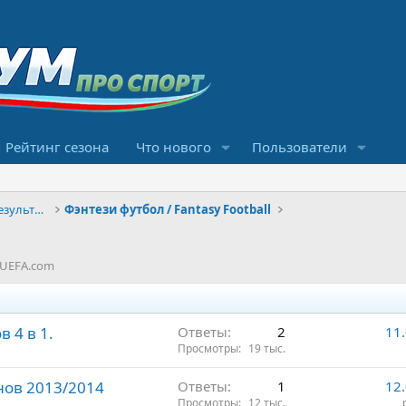
Рейтинг сезона
Что нового
Пользователи
Конкурсы прогнозов и обсуждение результатов
Фэнтези футбол / Fantasy Football
 UEFA.com
 4 в 1.
Ответы
2
11
Просмотры
19 тыс.
онов 2013/2014
Ответы
1
12
Просмотры
12 тыс.