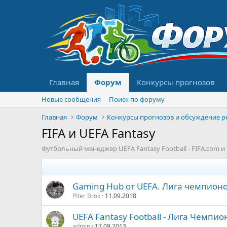
Главная
Форум
Конкурсы прогнозов
Новые сообщения
Поиск по форуму
Главная
Форум
FIFA и UEFA Fantasy
Футбольный менеджер UEFA Fantasy Football - FIFA.com и
Gaming Hub от UEFA. Лига чемпионов
Piter Brok
11.09.2018
UEFA Fantasy Football - Лига Чемпи
admin
17.09.2013