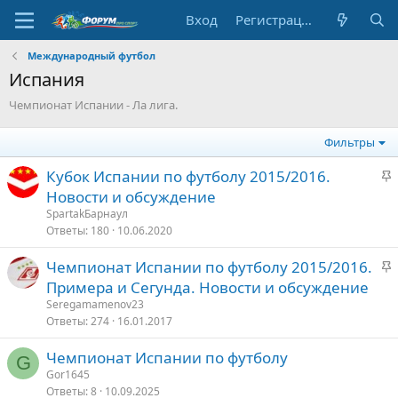
Вход
Регистрация
Международный футбол
Испания
Чемпионат Испании - Ла лига.
Фильтры
З
Кубок Испании по футболу 2015/2016.
а
Новости и обсуждение
к
SpartakБарнаул
р
Ответы
180
10.06.2020
е
З
Чемпионат Испании по футболу 2015/2016.
п
а
Примера и Сегунда. Новости и обсуждение
л
к
е
Seregamamenov23
р
Ответы
274
16.01.2017
е
о
Чемпионат Испании по футболу
п
G
Gor1645
л
Ответы
8
10.09.2025
е