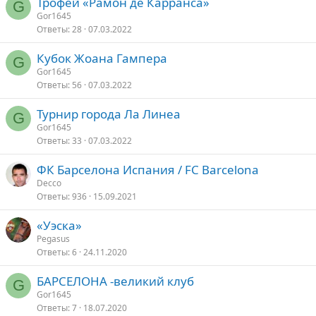
Трофей «Рамон де Карранса»
G
Gor1645
Ответы
28
07.03.2022
Кубок Жоана Гампера
G
Gor1645
Ответы
56
07.03.2022
Турнир города Ла Линеа
G
Gor1645
Ответы
33
07.03.2022
ФК Барселона Испания / FC Barcelona
Decco
Ответы
936
15.09.2021
«Уэска»
Pegasus
Ответы
6
24.11.2020
БАРСЕЛОНА -великий клуб
G
Gor1645
Ответы
7
18.07.2020