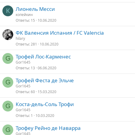
Лионель Месси
К
копейкин
Ответы
15
10.06.2020
ФК Валенсия Испания / FC Valencia
hilary
Ответы
281
10.06.2020
Трофей Лос-Карменес
G
Gor1645
Ответы
13
06.06.2020
Трофей Феста де Эльче
G
Gor1645
Ответы
60
15.03.2020
Коста-дель-Соль Трофи
G
Gor1645
Ответы
1
10.03.2020
Трофеу Рейно де Наварра
G
Gor1645