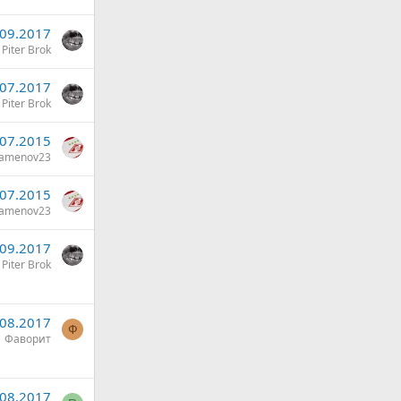
.09.2017
Piter Brok
.07.2017
Piter Brok
.07.2015
amenov23
.07.2015
amenov23
.09.2017
Piter Brok
.08.2017
Ф
Фаворит
.08.2017