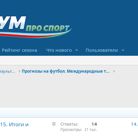
Рейтинг сезона
Что нового
Пользователи
Конкурсы прогнозов и обсуждение результатов
Прогнозы на футбол. Международные турниры
З
15. Итоги и
Ответы
14
14
а
Просмотры
21 тыс.
к