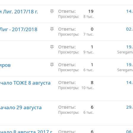
р
З
Лиг. 2017/18 г.
е
Ответы
19
14
а
Просмотры
8 тыс.
п
к
л
З
Лиг - 2017/2018
Ответы
0
02
р
е
а
Просмотры
7 тыс.
е
н
к
п
о
З
Ответы
1
19
р
л
а
Просмотры
9 тыс.
Seregam
е
е
к
п
н
З
иров
Ответы
1
19
р
л
о
а
Просмотры
6 тыс.
Seregam
е
е
к
п
н
ачало ТОЖЕ 8 августа
Ответы
8
14
р
л
о
Просмотры
10 тыс.
е
е
п
н
л
о
Начало 29 августа
Ответы
6
29
е
Просмотры
6 тыс.
н
о
чало 8 августа 2017 г.
Ответы
6
06