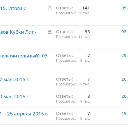
З
15. Итоги и
Ответы
141
05
а
Просмотры
56 тыс.
к
р
З
зов Кубки Лиг -
ы
Ответы
95
05
а
Просмотры
41 тыс.
т
к
о
р
(заключительный). 03
ы
Ответы
7
29
Просмотры
9 тыс.
т
о
7 мая 2015 г.
Ответы
7
20
Просмотры
9 тыс.
0 мая 2015 г.
Ответы
8
20
Просмотры
9 тыс.
1 – 25 апреля 2015 г.
Ответы
7
19
Просмотры
9 тыс.