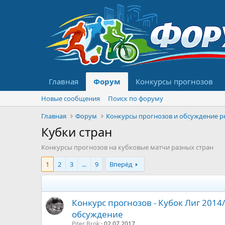
Главная
Форум
Конкурсы прогнозов
Новые сообщения
Поиск по форуму
Главная
Форум
Кубки стран
Конкурсы прогнозов на кубковые матчи разных стран
1
2
3
...
9
Вперёд
Конкурс прогнозов - Кубок Лиг 2014/
обсуждение
Piter Brok
02.07.2017