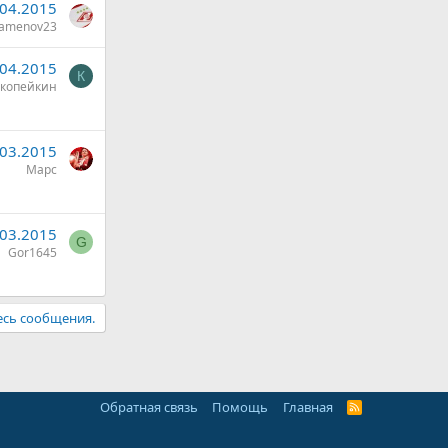
.04.2015
amenov23
.04.2015
К
копейкин
.03.2015
Марс
.03.2015
G
Gor1645
есь сообщения.
Обратная связь
Помощь
Главная
R
S
S