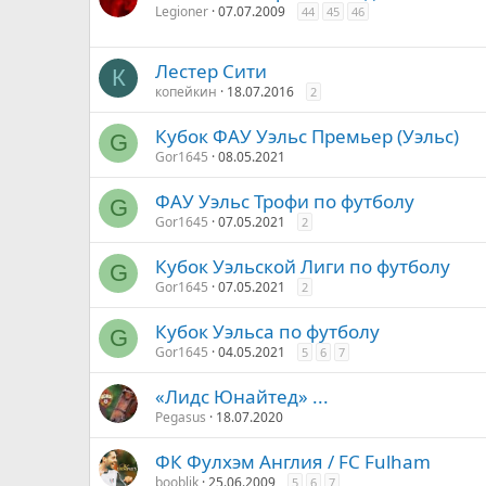
Legioner
07.07.2009
44
45
46
Лестер Сити
К
копейкин
18.07.2016
2
Кубок ФАУ Уэльс Премьер (Уэльс)
G
Gor1645
08.05.2021
ФАУ Уэльс Трофи по футболу
G
Gor1645
07.05.2021
2
Кубок Уэльской Лиги по футболу
G
Gor1645
07.05.2021
2
Кубок Уэльса по футболу
G
Gor1645
04.05.2021
5
6
7
«Лидс Юнайтед» ...
Pegasus
18.07.2020
ФК Фулхэм Англия / FC Fulham
booblik
25.06.2009
5
6
7