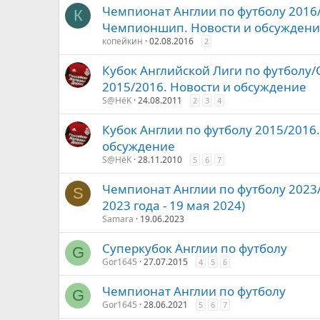
Чемпионат Англии по футболу 2016/
К
Чемпионшип. Новости и обсужден
копейкин
02.08.2016
2
Кубок Английской Лиги по футболу/C
2015/2016. Новости и обсуждение
S@HёK
24.08.2011
2
3
4
Кубок Англии по футболу 2015/2016.
обсуждение
S@HёK
28.11.2010
5
6
7
Чемпионат Англии по футболу 2023/
S
2023 года - 19 мая 2024)
Samara
19.06.2023
Суперкубок Англии по футболу
G
Gor1645
27.07.2015
4
5
6
Чемпионат Англии по футболу
G
Gor1645
28.06.2021
5
6
7