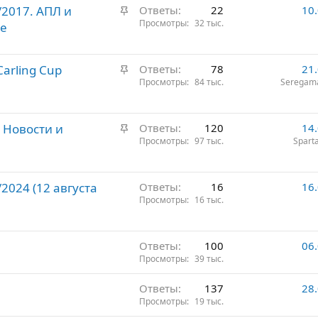
З
2017. АПЛ и
Ответы
22
10
р
о
а
Просмотры
32 тыс.
ие
е
с
к
п
р
л
З
arling Cup
е
Ответы
78
21
е
а
Просмотры
84 тыс.
Seregam
п
н
к
л
о
р
е
З
 Новости и
е
Ответы
120
14
н
а
Просмотры
97 тыс.
Spart
п
о
к
л
р
е
2024 (12 августа
е
Ответы
16
16
н
Просмотры
16 тыс.
п
о
л
е
Ответы
100
06
н
Просмотры
39 тыс.
о
Ответы
137
28
Просмотры
19 тыс.