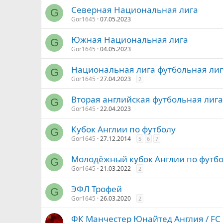
Северная Национальная лига
G
Gor1645
07.05.2023
Южная Национальная лига
G
Gor1645
04.05.2023
Национальная лига футбольная лиг
G
Gor1645
27.04.2023
2
Вторая английская футбольная лига 
G
Gor1645
22.04.2023
Кубок Англии по футболу
G
Gor1645
27.12.2014
5
6
7
Молодёжный кубок Англии по футб
G
Gor1645
21.03.2022
2
ЭФЛ Трофей
G
Gor1645
26.03.2020
2
ФК Манчестер Юнайтед Англия / FC 