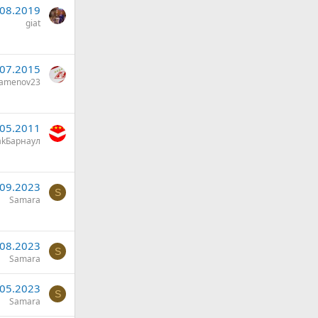
.08.2019
giat
.07.2015
amenov23
.05.2011
akБарнаул
.09.2023
S
Samara
.08.2023
S
Samara
.05.2023
S
Samara