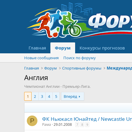
Главная
Форум
Конкурсы прогнозов
Новые сообщения
Поиск по форуму
Главная
Форум
Спортивные форумы
Международ
Англия
Чемпионат Англии - Премьер-Лига.
1
2
3
4
5
Вперёд
ФК Ньюкасл Юнайтед / Newcastle Un
Р
Рама
29.01.2008
7
8
9