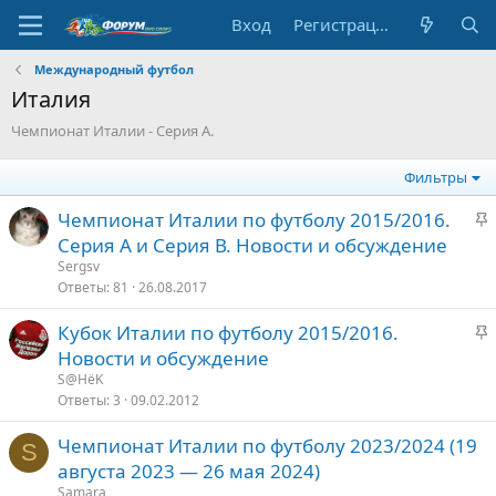
Вход
Регистрация
Международный футбол
Италия
Чемпионат Италии - Серия А.
Фильтры
З
Чемпионат Италии по футболу 2015/2016.
а
Серия А и Серия В. Новости и обсуждение
к
Sergsv
р
Ответы
81
26.08.2017
е
З
Кубок Италии по футболу 2015/2016.
п
а
Новости и обсуждение
л
к
е
S@HёK
р
Ответы
3
09.02.2012
е
о
Чемпионат Италии по футболу 2023/2024 (19
п
S
августа 2023 — 26 мая 2024)
л
е
Samara