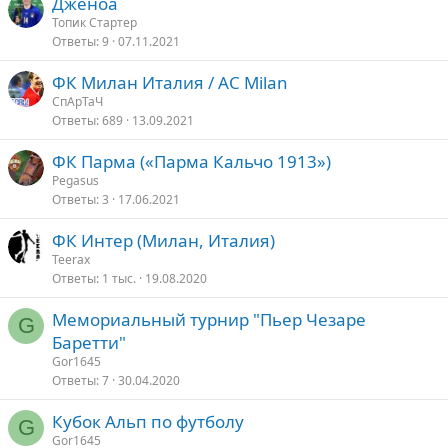
Дженоа
с
Топик Стартер
Ответы
9
07.11.2021
ФК Милан Италия / AC Milan
СпАрТаЧ
Ответы
689
13.09.2021
ФК Парма («Парма Кальчо 1913»)
Pegasus
Ответы
3
17.06.2021
ФК Интер (Милан, Италия)
Teerax
Ответы
1 тыс.
19.08.2020
Мемориальный турнир "Пьер Чезаре
G
Баретти"
Gor1645
Ответы
7
30.04.2020
Кубок Альп по футболу
G
Gor1645