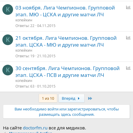
с
03 ноября. Лига Чемпионов. Групповой
К
п
этап. МЮ - ЦСКА и другие матчи ЛЧ
р
копейкин
о
Ответы
22
04.11.2015
с
21 октября. Лига Чемпионов. Групповой
К
п
этап. ЦСКА - МЮ и другие матчи ЛЧ
р
копейкин
о
Ответы
19
21.10.2015
с
30 сентября. Лига Чемпионов. Групповой
К
п
этап. ЦСКА - ПСВ и другие матчи ЛЧ
р
копейкин
о
Ответы
63
01.10.2015
с
Последняя
1 из 10
Вперёд
Вам необходимо войти или зарегистрироваться, чтобы
размещать здесь сообщения.
На сайте
doctorfm.ru
все для медиков.