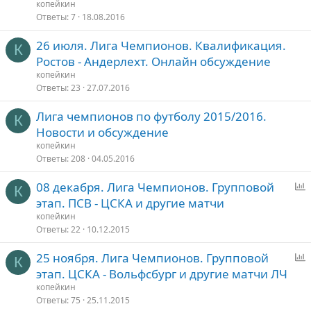
р
копейкин
о
Ответы
7
18.08.2016
с
26 июля. Лига Чемпионов. Квалификация.
К
Ростов - Андерлехт. Онлайн обсуждение
копейкин
Ответы
23
27.07.2016
Лига чемпионов по футболу 2015/2016.
К
Новости и обсуждение
копейкин
Ответы
208
04.05.2016
08 декабря. Лига Чемпионов. Групповой
К
п
этап. ПСВ - ЦСКА и другие матчи
р
копейкин
о
Ответы
22
10.12.2015
с
25 ноября. Лига Чемпионов. Групповой
К
п
этап. ЦСКА - Вольфсбург и другие матчи ЛЧ
р
копейкин
о
Ответы
75
25.11.2015