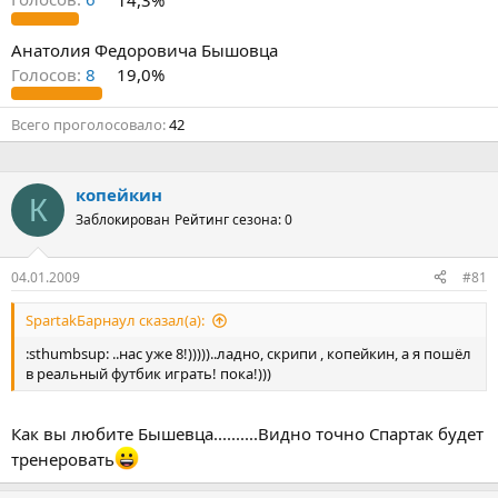
Анатолия Федоровича Бышовца
Голосов:
8
19,0%
Всего проголосовало
42
копейкин
К
Заблокирован
Рейтинг сезона: 0
04.01.2009
#81
SpartakБарнаул сказал(а):
:sthumbsup: ..нас уже 8!)))))..ладно, скрипи , копейкин, а я пошёл
в реальный футбик играть! пока!)))
Как вы любите Бышевца..........Видно точно Спартак будет
тренеровать