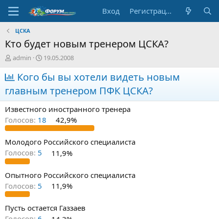
Вход
Регистрация
ЦСКА
Кто будет новым тренером ЦСКА?
А
Д
admin
19.05.2008
в
а
т
Кого бы вы хотели видеть новым
т
о
а
главным тренером ПФК ЦСКА?
р
н
т
а
Известного иностранного тренера
е
ч
м
а
Голосов:
18
42,9%
ы
л
а
Молодого Российского специалиста
Голосов:
5
11,9%
Опытного Российского специалиста
Голосов:
5
11,9%
Пусть остается Газзаев
Голосов:
6
14,3%