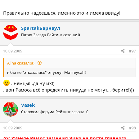
Правильно надеешься, именно это и имела ввиду!
SpartakБарнаул
Пятая Звезда
Рейтинг сезона: 0
10.09.2009
#97
Alina сказал(а):
я бы не "отказалась" от услуг Маттеуса!!!
..немцы!..да ну их!)
..вон Рамоса всё определить никуда не могут...-берите!)))
Vasek
Старожил форума
Рейтинг сезона: 0
10.09.2009
#98
AS: Хуанде Рамос заменил Зико на посту главного