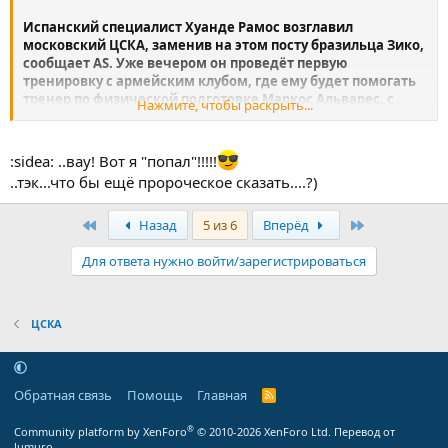
Испанский специалист Хуанде Рамос возглавил
московский ЦСКА, заменив на этом посту бразильца Зико,
сообщает AS. Уже вечером он проведёт первую
тренировку с армейским клубом, где ему будет помогать
тренер по физической подготовке Маркос Альварес, с
Нажмите, чтобы раскрыть...
которым они вместе работали в "Реале". Отметим, что
перед Хуанде Рамосом поставлена задача преодолеть
групповой этап Лиги чемпионов, поэтому соглашение с
:sidea: ..вау! Вот я "попал"!!!!!
ним подписано до декабря 2009 года.
..тэк...что бы ещё пророческое сказать....?)
54-летний Рамос ранее работал наставником
Первый
Последняя
"Тоттенхэма" и "Севильи".
Назад
5 из 6
Вперёд
Для ответа нужно войти/зарегистрироваться
ЦСКА
Обратная связь
Помощь
Главная
R
S
S
®
Community platform by XenForo
© 2010-2026 XenForo Ltd.
Перевод от
Jumuro