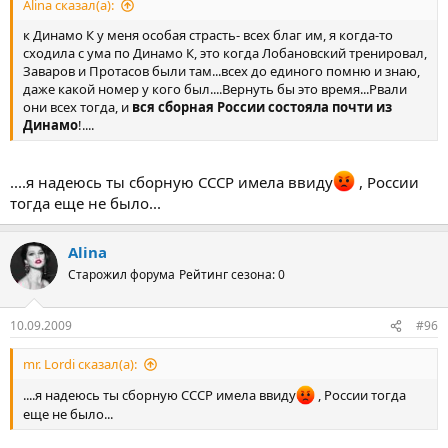
Alina сказал(а):
к Динамо К у меня особая страсть- всех благ им, я когда-то
сходила с ума по Динамо К, это когда Лобановский тренировал,
Заваров и Протасов были там...всех до единого помню и знаю,
даже какой номер у кого был....Вернуть бы это время...Рвали
они всех тогда, и
вся сборная России состояла почти из
Динамо
!....
....я надеюсь ты сборную СССР имела ввиду
, России
тогда еще не было...
Alina
Старожил форума
Рейтинг сезона: 0
10.09.2009
#96
mr. Lordi сказал(а):
....я надеюсь ты сборную СССР имела ввиду
, России тогда
еще не было...