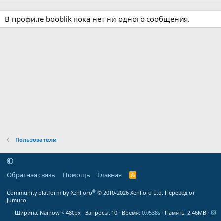
В профиле booblik пока нет ни одного сообщения.
Пользователи
Обратная связь
Помощь
Главная
R
S
S
®
Community platform by XenForo
© 2010-2026 XenForo Ltd.
Перевод от
Jumuro
Ширина
Запросы
10
Время
0.0538s
Память
2.46MB