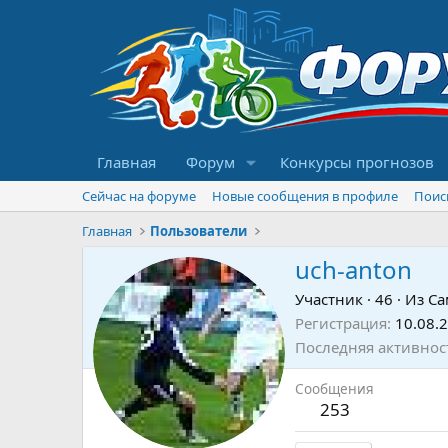
Главная
Форум
Конкурсы прогнозов
Сейчас на форуме
Новые сообщения в профиле
Поис
Главная
Пользователи
uch-anton
Участник
·
46
·
Из
Са
Регистрация
10.08.
Последняя активнос
Сообщения
253