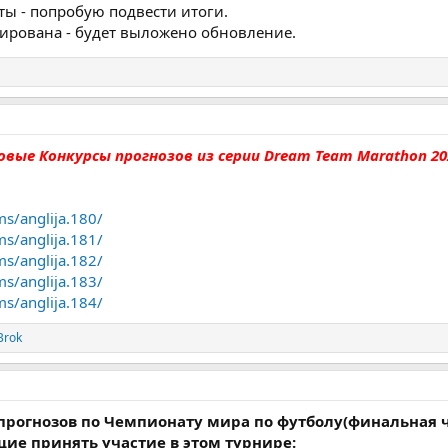
аты - попробую подвести итоги.
тирована - будет выложено обновление.
е Конкурсы прогнозов из серии Dream Team Marathon 202
ms/anglija.180/
ms/anglija.181/
ms/anglija.182/
ms/anglija.183/
ms/anglija.184/
Brok
прогнозов по Чемпионату мира по футболу(финальная ч
ие принять участие в этом турнире: