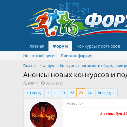
Главная
Форум
Конкурсы прогнозов
Новые сообщения
Поиск по форуму
Главная
Форум
Анонсы новых конкурсов и по
А
Д
admin
02.07.2013
в
а
Назад
1
...
21
22
23
24
Вперёд
т
т
о
а
р
н
29.08.2025
т
а
5 сентября 2
е
ч
м
а
ы
л