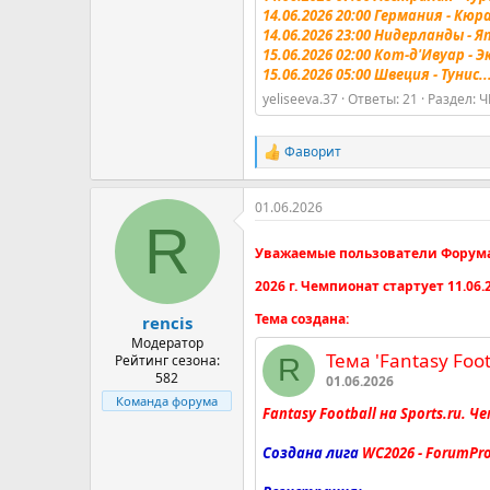
14.06.2026 20:00 Германия - Кюр
14.06.2026 23:00 Нидерланды - 
15.06.2026 02:00 Кот-д'Ивуар - 
15.06.2026 05:00 Швеция - Тунис..
yeliseeva.37
Ответы: 21
Раздел:
Ч
Фаворит
Р
е
а
01.06.2026
к
R
ц
и
Уважаемые пользователи ФорумаПр
и
:
2026 г. Чемпионат стартует 11.06.2
Тема создана:
rencis
Модератор
Тема 'Fantasy Foo
Рейтинг сезона:
R
582
01.06.2026
Команда форума
Fantasy Football
на Sports.ru. 
Создана лига
WC2026
- ForumPr