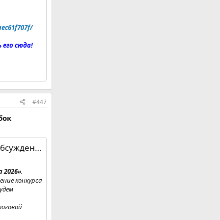
aec61f707f/
 его сюда!
#447
бок
уждение.'
 2026»
.
ение конкурса
будем
тоговой