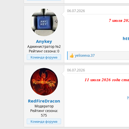
06.07.2026
7 июля 20
ht
Anykey
Администратор №2
Рейтинг сезона: 0
yeliseeva.37
Р
Команда форума
е
а
06.07.2026
к
ц
11 июля 2026 года ст
и
и
:
RedFireDracon
Модератор
Рейтинг сезона:
575
Команда форума