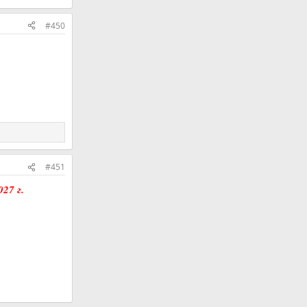
#450
#451
27 г.