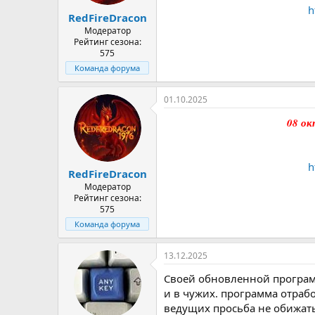
а
h
RedFireDracon
Модератор
Рейтинг сезона:
575
Команда форума
01.10.2025
08 ок
h
RedFireDracon
Модератор
Рейтинг сезона:
575
Команда форума
13.12.2025
Своей обновленной программ
и в чужих. программа отрабо
ведущих просьба не обижать