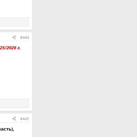
#444
5/2026 г.
#445
асть),