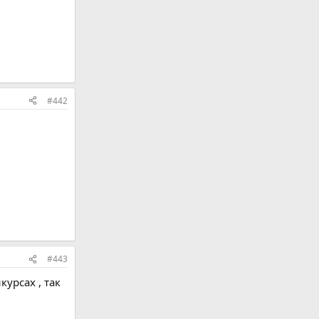
#442
#443
урсах , так