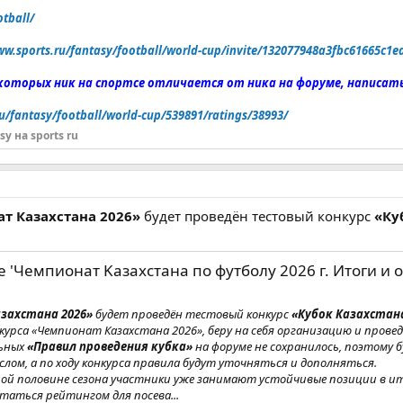
otball/
ww.sports.ru/fantasy/football/world-cup/invite/132077948a3fbc61665c1e
 которых ник на спортсе отличается от ника на форуме, написать
u/fantasy/football/world-cup/539891/ratings/38993/
sy на sports ru
т Казахстана 2026»
будет проведён тестовый конкурс
«Ку
'Чемпионат Kaзахстана по футболу 2026 г. Итоги и обс
захстана 2026»
будет проведён тестовый конкурс
«Кубок Казахстана
курса «Чемпионат Казахстана 2026», беру на себя организацию и провед
льных
«Правил проведения кубка»
на форуме не сохранилось, поэтому 
лом, а по ходу конкурса правила будут уточняться и дополняться.
рой половине сезона участники уже занимают устойчивые позиции в и
таться рейтингом для посева...