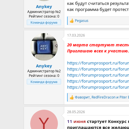
как будут считаться результ
Anykey
как программа будет протес
Администратор №2
Рейтинг сезона: 0
Pegasus
Р
Команда форума
е
а
17.03.2026
к
ц
20 марта стартуют тестовы
и
и
Приглашаю всех к участию.
:
https://forumprosport.ru/foru
Anykey
https://forumprosport.ru/foru
Администратор №2
https://forumprosport.ru/foru
Рейтинг сезона: 0
https://forumprosport.ru/foru
Команда форума
https://forumprosport.ru/foru
Фаворит
,
RedFireDracon
и
Piter 
Р
е
а
28.05.2026
к
Y
ц
11
июня
стартует Конкурс 
и
и
приглашаются все желающ