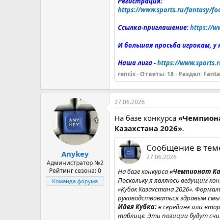
Регистрация:
https://www.sports.ru/fantasy/fo
Ссылка-приглашение:
https://w
И большая просьба игрокам, у
Наша лига -
https://www.sports.r
rencis
Ответы: 18
Раздел:
Fanta
27.06.2026
На базе конкурса
«Чемпиона
Казахстана 2026»
.
Сообщение в теме 
Anykey
27.06.2026
Администратор №2
Рейтинг сезона: 0
На базе конкурса
«Чемпионат Ка
Поскольку я являюсь ведущим кон
Команда форума
«Кубок Казахстана 2026». Форма
руководствоваться здравым смыс
Идея Кубка:
в середине или вто
таблице. Эти позиции будут счи