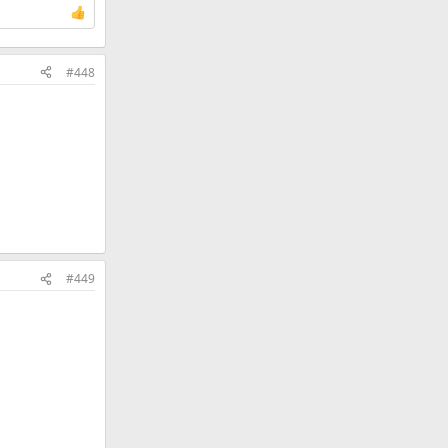
#448
#449