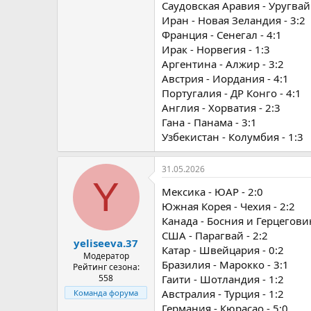
Саудовская Аравия - Уругвай 
Иран - Новая Зеландия - 3:2
Франция - Сенегал - 4:1
Ирак - Норвегия - 1:3
Аргентина - Алжир - 3:2
Австрия - Иордания - 4:1
Португалия - ДР Конго - 4:1
Англия - Хорватия - 2:3
Гана - Панама - 3:1
Узбекистан - Колумбия - 1:3
31.05.2026
Y
Мексика - ЮАР - 2:0
Южная Корея - Чехия - 2:2
Канада - Босния и Герцеговин
США - Парагвай - 2:2
yeliseeva.37
Катар - Швейцария - 0:2
Модератор
Бразилия - Марокко - 3:1
Рейтинг сезона:
558
Гаити - Шотландия - 1:2
Австралия - Турция - 1:2
Команда форума
Германия - Кюрасао - 5:0