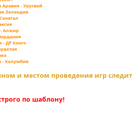
я Аравия - Уругвай
вая Зеландия
 Сенегал
рвегия
 - Алжир
 Иордания
я - ДР Конго
Хорватия
ама
н - Колумбия
йном и местом проведения игр следи
строго по шаблону!