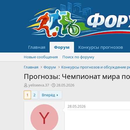
Главная
Форум
Конкурсы прогнозов
Новые сообщения
Поиск по форуму
Главная
Форум
Прогнозы: Чемпионат мира по ф
А
Д
yeliseeva.37
28.05.2026
в
а
1
2
Вперёд
т
т
о
а
р
н
28.05.2026
т
а
Y
е
ч
м
а
ы
л