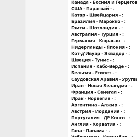
Канада - Босния и Герцегов
США - Парагвай - :
Катар - Швейцария - :
Бразилия - Марокко - :
Гаити - Шотландия - :
Австралия - Турция - :
Германия - Кюрасао - :
Нидерланды - Япония - :
Кот-д'Ивуар - Эквадор - :
Швеция - Тунис - :
Испания - Кабо-Верде - :
Бельгия - Египет - :
Саудовская Аравия - Уругва
Иран - Новая Зеландия - :
Франция - Сенегал - :
Ирак - Норвегия - :
Аргентина - Алжир - :
Австрия - Иордания - :
Португалия - ДР Конго - :
Англия - Хорватия - :
Гана - Панама - :
Узбекистан - Колумбия - :