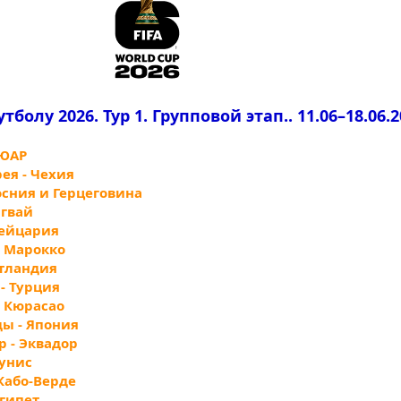
олу 2026. Тур 1. Групповой этап.. 11.06–18.06.20
 ЮАР
рея - Чехия
Босния и Герцеговина
агвай
вейцария
- Марокко
отландия
 - Турция
- Кюрасао
ды - Япония
р - Эквадор
Тунис
 Кабо-Верде
Египет