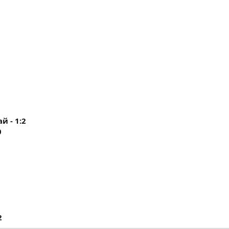
й - 1:2
0
2