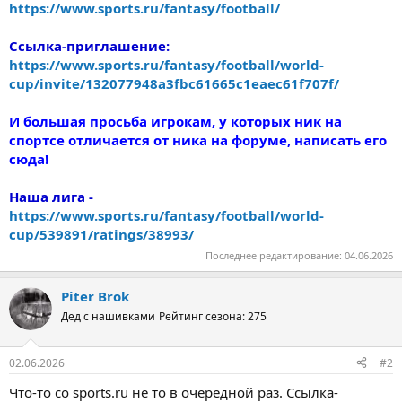
https://www.sports.ru/fantasy/football/
Ссылка-приглашение:
https://www.sports.ru/fantasy/football/world-
cup/invite/132077948a3fbc61665c1eaec61f707f/
И большая просьба игрокам, у которых ник на
спортсе отличается от ника на форуме, написать его
сюда!
Наша лига -
https://www.sports.ru/fantasy/football/world-
cup/539891/ratings/38993/
Последнее редактирование:
04.06.2026
Piter Brok
Дед с нашивками
Рейтинг сезона: 275
02.06.2026
#2
Что-то со sports.ru не то в очередной раз. Ссылка-