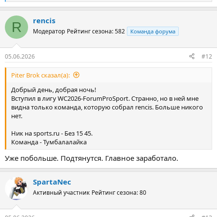
е
а
rencis
к
R
ц
Модератор
Рейтинг сезона: 582
Команда форума
и
и
:
05.06.2026
#12
Piter Brok сказал(а):
Добрый день, добрая ночь!
Вступил в лигу WC2026-ForumProSport. Странно, но в ней мне
видна только команда, которую собрал rencis. Больше никого
нет.
Ник на sports.ru - Без 15 45.
Команда - Тумбалалайка
Уже побольше. Подтянутся. Главное заработало.
SpartaNec
Активный участник
Рейтинг сезона: 80