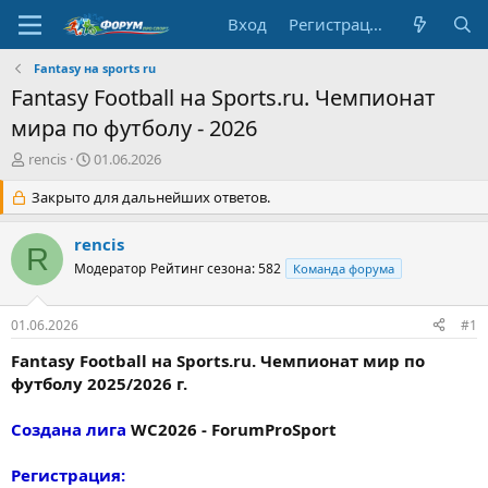
Вход
Регистрация
Fantasy на sports ru
Fantasy Football на Sports.ru. Чемпионат
мира по футболу - 2026
А
Д
rencis
01.06.2026
в
а
т
Закрыто для дальнейших ответов.
т
о
а
р
н
rencis
R
т
а
Модератор
Рейтинг сезона: 582
Команда форума
е
ч
м
а
ы
л
01.06.2026
#1
а
Fantasy Football
на Sports.ru. Чемпионат мир по
футболу 2025/2026 г.
Создана лига
WC2026
- ForumProSport
Регистрация: