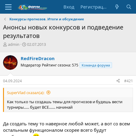
Вход
Регистрация
Конкурсы прогнозов. Итоги и обсуждение
Анонсы новых конкурсов и подведение
результатов
А
Д
admin
02.07.2013
в
а
т
т
RedFireDracon
о
а
Модератор
Рейтинг сезона: 575
Команда форума
р
н
т
а
е
ч
04.09.2024
#421
м
а
ы
л
SuperVlad сказал(а):
а
Как только ты создашь темы для прогнозов и будешь вести
турниры...... будет ВСЕ....... начинай
Да создать тему то наверное любой может, а вот со всем
остальным функционалом скорее всего будут