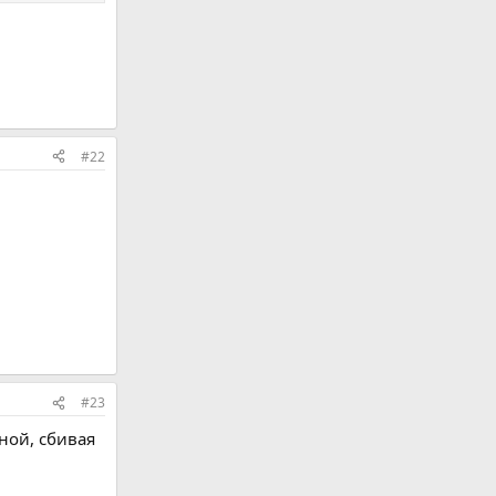
#22
#23
ной, сбивая