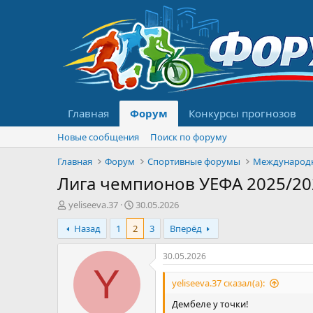
Главная
Форум
Конкурсы прогнозов
Новые сообщения
Поиск по форуму
Главная
Форум
Спортивные форумы
Международ
Лига чемпионов УЕФА 2025/20
А
Д
yeliseeva.37
30.05.2026
в
а
Назад
1
2
3
Вперёд
т
т
о
а
р
н
30.05.2026
т
а
Y
е
ч
yeliseeva.37 сказал(а):
м
а
Дембеле у точки!
ы
л