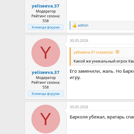
yeliseeva.37
Модератор
Рейтинг сезона:
558
admin
Р
Команда форума
е
а
30.05.2026
к
Y
ц
и
yeliseeva.37 сказал(а):
и
:
Какой же уникальный игрок Ква
Его заменили, жаль. Но Бар
yeliseeva.37
игру.
Модератор
Рейтинг сезона:
558
Команда форума
30.05.2026
Y
Барколя убежал, вратарь спа