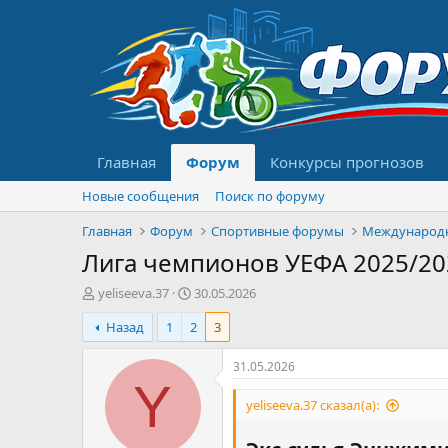
Главная
Форум
Конкурсы прогнозов
Новые сообщения
Поиск по форуму
Главная
Форум
Спортивные форумы
Международ
Лига чемпионов УЕФА 2025/20
А
Д
yeliseeva.37
30.05.2026
в
а
Назад
1
2
3
т
т
о
а
р
н
31.05.2026
т
а
Y
е
ч
yeliseeva.37 сказал(а):
м
а
ы
л