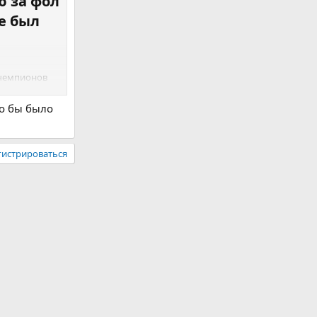
ю за фол
е был
чемпионов
то бы было
афной после
пенальти,
очку за
гистрироваться
был удален
Москера
эпизоде –
 футболку