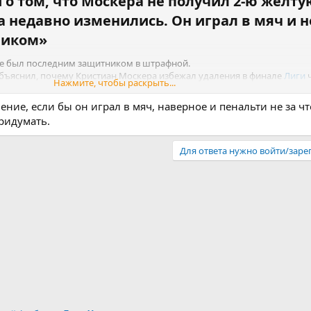
 о том, что Москера не получил 2-ю желту
а недавно изменились. Он играл в мяч и н
иком»​
 не был последним защитником в штрафной.
ъяснил, почему Кристиан Москера избежал удаления в финале
Лиги
Нажмите, чтобы раскрыть...
:1, 4:3 пен.).
ние, если бы он играл в мяч, наверное и пенальти не за ч
ниров» Москера сбил вингера «
ПСЖ
» Хвичу Кварацхелию в своей штр
придумать.
од передачу Усмана Дембеле. Главный судья
Даниэль Зиберт
назначил 
 после гола Москеру заменили. На 46-й минуте он получил желтую карт
Для ответа нужно войти/заре
 из аута.
второй желтой карточки в штрафной площади? И почему Москера не 
торый привел к пенальти?
ой площади, правила недавно изменились. В данном случае
Кристиан 
м защитником (Пьеро Инкапиэ все еще мог сыграть свою роль в этом 
смотря на фол, судья не обязан показывать ему желтую карточку.
л голевой момент или не играл в мяч, если бы, например, схватил за
ть еще одну желтую карточку, а затем красную, – сказал Эннжими.