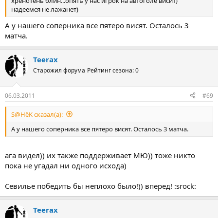
хренотень блин...опять у нас игрок на автоголе висит)
надеемся не лажанет)
А у нашего соперника все пятеро висят. Осталось 3
матча.
Teerax
Старожил форума
Рейтинг сезона: 0
06.03.2011
#69
S@HёK сказал(а):
А у нашего соперника все пятеро висят. Осталось 3 матча.
ага видел)) их также поддерживает МЮ)) тоже никто
пока не угадал ни одного исхода)
Севилье победить бы неплохо было!)) вперед! :srock:
Teerax