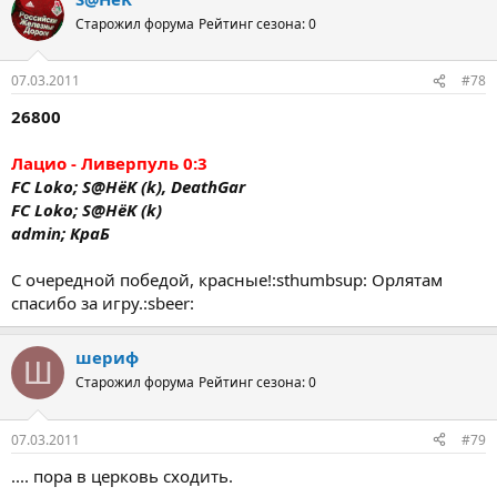
Старожил форума
Рейтинг сезона: 0
07.03.2011
#78
26800
Лацио - Ливерпуль 0:3
FC Loko; S@HёK (k), DeathGar
FC Loko; S@HёK (k)
admin; КраБ
С очередной победой, красные!:sthumbsup: Орлятам
спасибо за игру.:sbeer:
шериф
Ш
Старожил форума
Рейтинг сезона: 0
07.03.2011
#79
.... пора в церковь сходить.