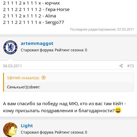
2 1 1 1 2 x 1 1 1 x - юрчик
2 1 1 2 2 1 1 1 1 2 - Гера-Horse
2 1 1 1 2 x 1 1 1 2 - Alina
2 1 1 2 2 1 1 1 1 x - Sergjo77
Последнее редактирование:
07.03.2011
artemmaggot
Старожил форума
Рейтинг сезона: 0
06.03.2011
#73
S@HёK сказал(а):
Сенькью!)):sbeer:
А вам спасибо за победу над МЮ, кто из вас там Кёйт -
кому присылать поздравления и благодарности?
Light
Старожил форума
Рейтинг сезона: 0