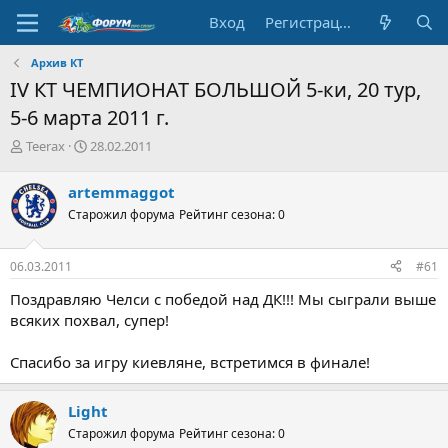
Вход
Регистрация
Архив КТ
IV КТ ЧЕМПИОНАТ БОЛЬШОЙ 5-ки, 20 тур,
5-6 марта 2011 г.
А
Д
Teerax
28.02.2011
в
а
т
т
artemmaggot
о
а
Старожил форума
Рейтинг сезона: 0
р
н
т
а
е
ч
06.03.2011
#61
м
а
ы
л
Поздравляю Челси с победой над ДК!!! Мы сыграли выше
а
всяких похвал, супер!
Спасибо за игру киевляне, встретимся в финале!
Light
Старожил форума
Рейтинг сезона: 0