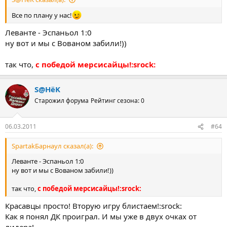
Все по плану у нас!
Леванте - Эспаньол 1:0
ну вот и мы с Вованом забили!))
так что,
с победой мерсисайцы!:srock:
S@HёK
Старожил форума
Рейтинг сезона: 0
06.03.2011
#64
SpartakБарнаул сказал(а):
Леванте - Эспаньол 1:0
ну вот и мы с Вованом забили!))
так что,
с победой мерсисайцы!:srock:
Красавцы просто! Вторую игру блистаем!:srock:
Как я понял ДК проиграл. И мы уже в двух очках от
лидера!