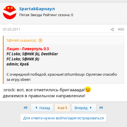
SpartakБарнаул
Пятая Звезда
Рейтинг сезона: 0
07.03.2011
#80
S@HёK сказал(а):
Лацио - Ливерпуль 0:3
FC Loko; S@HёK (k), DeathGar
FC Loko; S@HёK (k)
admin; КраБ
С очередной победой, красные!:sthumbsup: Орлятам спасибо
за игру.:sbeer:
:srock: вот, все отметились-бригаааада!
движемся в правильном направлении!
Первый
Последняя
Назад
4 из 5
Вперёд
Для ответа нужно войти/зарегистрироваться